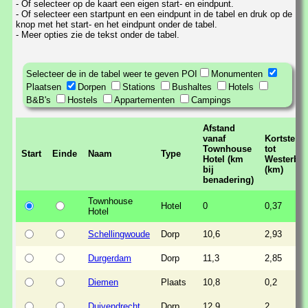
- Of selecteer op de kaart een eigen start- en eindpunt.
- Of selecteer een startpunt en een eindpunt in de tabel en druk op de
knop met het start- en het eindpunt onder de tabel.
- Meer opties zie de tekst onder de tabel.
Selecteer de in de tabel weer te geven POI
Monumenten
Plaatsen
Dorpen
Stations
Bushaltes
Hotels
B&B's
Hostels
Appartementen
Campings
Afstand
vanaf
Kortste af
Townhouse
tot
Start
Einde
Naam
Type
Hotel (km
Westerbo
bij
(km)
benadering)
Townhouse
Hotel
0
0,37
Hotel
Schellingwoude
Dorp
10,6
2,93
Durgerdam
Dorp
11,3
2,85
Diemen
Plaats
10,8
0,2
Duivendrecht
Dorp
12,9
2