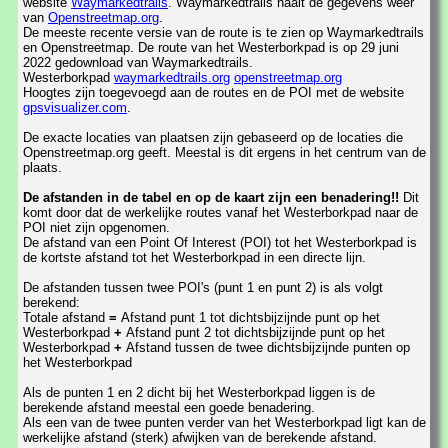
website
Waymarkedtrails
. Waymarkedtrails haalt de gegevens weer
van
Openstreetmap.org
.
De meeste recente versie van de route is te zien op Waymarkedtrails
en Openstreetmap. De route van het Westerborkpad is op 29 juni
2022 gedownload van Waymarkedtrails.
Westerborkpad
waymarkedtrails.org
openstreetmap.org
Hoogtes zijn toegevoegd aan de routes en de POI met de website
gpsvisualizer.com
.
De exacte locaties van plaatsen zijn gebaseerd op de locaties die
Openstreetmap.org geeft. Meestal is dit ergens in het centrum van de
plaats.
De afstanden in de tabel en op de kaart zijn een benadering!!
Dit
komt door dat de werkelijke routes vanaf het Westerborkpad naar de
POI niet zijn opgenomen.
De afstand van een Point Of Interest (POI) tot het Westerborkpad is
de kortste afstand tot het Westerborkpad in een directe lijn.
De afstanden tussen twee POI's (punt 1 en punt 2) is als volgt
berekend:
Totale afstand
=
Afstand punt 1 tot dichtsbijzijnde punt op het
Westerborkpad
+
Afstand punt 2 tot dichtsbijzijnde punt op het
Westerborkpad
+
Afstand tussen de twee dichtsbijzijnde punten op
het Westerborkpad
Als de punten 1 en 2 dicht bij het Westerborkpad liggen is de
berekende afstand meestal een goede benadering.
Als een van de twee punten verder van het Westerborkpad ligt kan de
werkelijke afstand (sterk) afwijken van de berekende afstand.