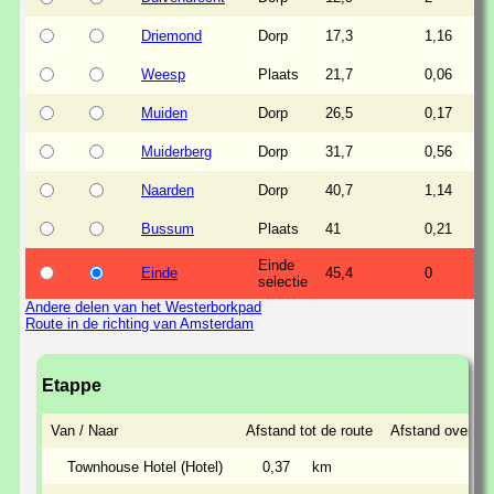
Driemond
Dorp
17,3
1,16
Weesp
Plaats
21,7
0,06
Muiden
Dorp
26,5
0,17
Muiderberg
Dorp
31,7
0,56
Naarden
Dorp
40,7
1,14
Bussum
Plaats
41
0,21
Einde
Einde
45,4
0
selectie
Andere delen van het Westerborkpad
Route in de richting van Amsterdam
Etappe
Van / Naar
Afstand tot de route
Afstand over de
Townhouse Hotel (Hotel)
0,37
km