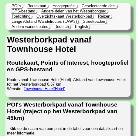
POI's
Routekaart
Hoogteprofiel
Geselecteerde deel
GPS-bestand
Andere delen van het Westerborkpad
Toelichting
Overzichtskaart Westerborkpad
Reizen
Lange Afstand Wandelroutes (LAW's)
Streekpaden
Andere wandelroutes
Deutsch
English
Westerborkpad vanaf
Townhouse Hotel
Routekaart, Points of Interest, hoogteprofiel
en GPS-bestand
Route vanaf Townhouse Hotel(Hotel). Afstand van Townhouse Hotel
tot het Westerborkpad 0,37 km.
Website:
Townhouse Hotel(Hotel)
POI's Westerborkpad vanaf Townhouse
Hotel (traject op het Westerborkpad van
45km)
- Klik op de naam van een punt in de tabel voor een datailkaart en
meer informatie.