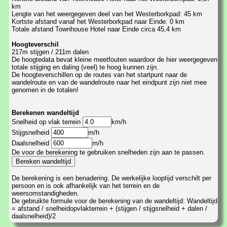
km
Lengte van het weergegeven deel van het Westerborkpad: 45 km
Kortste afstand vanaf het Westerborkpad naar Einde: 0 km
Totale afstand Townhouse Hotel naar Einde circa 45,4 km
Hoogteverschil
217m stijgen / 211m dalen
De hoogtedata bevat kleine meetfouten waardoor de hier weergegeven
totale stijging en daling (veel) te hoog kunnen zijn.
De hoogteverschillen op de routes van het startpunt naar de
wandelroute en van de wandelroute naar het eindpunt zijn niet mee
genomen in de totalen!
Berekenen wandeltijd
Snelheid op vlak terrein
km/h
Stijgsnelheid
m/h
Daalsnelheid
m/h
De voor de berekening te gebruiken snelheden zijn aan te passen.
De berekening is een benadering. De werkelijke looptijd verschilt per
persoon en is ook afhankelijk van het terrein en de
weersomstandigheden.
De gebruikte formule voor de berekening van de wandeltijd: Wandeltijd
= afstand / snelheidopvlakterrein + (stijgen / stijgsnelheid + dalen /
daalsnelheid)/2