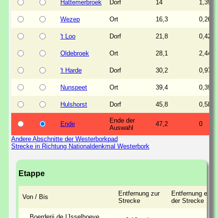
Hattemerbroek
Dorf
14
1,39
Wezep
Ort
16,3
0,26
't Loo
Dorf
21,8
0,42
Oldebroek
Ort
28,1
2,44
't Harde
Dorf
30,2
0,97
Nunspeet
Ort
39,4
0,39
Hulshorst
Dorf
45,8
0,58
Ende der
Ende
47,2
0
Auswahl
Andere Abschnitte der Westerborkpad
Strecke in Richtung Nationaldenkmal Westerbork
Etappe
Entfernung zur
Entfernung entl
Von / Bis
Strecke
der Strecke
Boerderij de IJsselhoeve