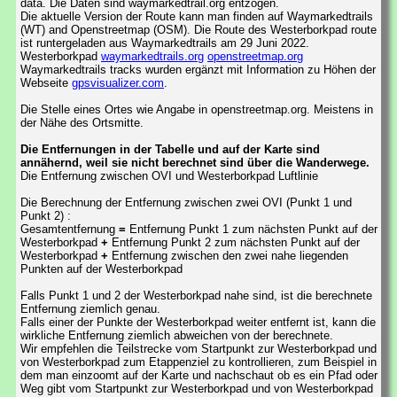
data. Die Daten sind waymarkedtrail.org entzogen.
Die aktuelle Version der Route kann man finden auf Waymarkedtrails
(WT) and Openstreetmap (OSM). Die Route des Westerborkpad route
ist runtergeladen aus Waymarkedtrails am 29 Juni 2022.
Westerborkpad
waymarkedtrails.org
openstreetmap.org
Waymarkedtrails tracks wurden ergänzt mit Information zu Höhen der
Webseite
gpsvisualizer.com
.
Die Stelle eines Ortes wie Angabe in openstreetmap.org. Meistens in
der Nähe des Ortsmitte.
Die Entfernungen in der Tabelle und auf der Karte sind
annähernd, weil sie nicht berechnet sind über die Wanderwege.
Die Entfernung zwischen OVI und Westerborkpad Luftlinie
Die Berechnung der Entfernung zwischen zwei OVI (Punkt 1 und
Punkt 2) :
Gesamtentfernung
=
Entfernung Punkt 1 zum nächsten Punkt auf der
Westerborkpad
+
Entfernung Punkt 2 zum nächsten Punkt auf der
Westerborkpad
+
Entfernung zwischen den zwei nahe liegenden
Punkten auf der Westerborkpad
Falls Punkt 1 und 2 der Westerborkpad nahe sind, ist die berechnete
Entfernung ziemlich genau.
Falls einer der Punkte der Westerborkpad weiter entfernt ist, kann die
wirkliche Entfernung ziemlich abweichen von der berechnete.
Wir empfehlen die Teilstrecke vom Startpunkt zur Westerborkpad und
von Westerborkpad zum Etappenziel zu kontrollieren, zum Beispiel in
dem man einzoomt auf der Karte und nachschaut ob es ein Pfad oder
Weg gibt vom Startpunkt zur Westerborkpad und von Westerborkpad