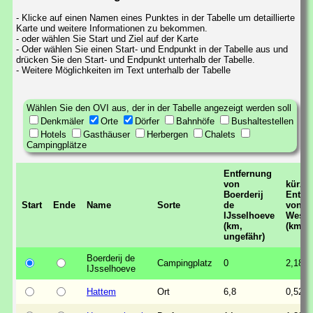
- Klicke auf einen Namen eines Punktes in der Tabelle um detaillierte
Karte und weitere Informationen zu bekommen.
- oder wählen Sie Start und Ziel auf der Karte
- Oder wählen Sie einen Start- und Endpunkt in der Tabelle aus und
drücken Sie den Start- und Endpunkt unterhalb der Tabelle.
- Weitere Möglichkeiten im Text unterhalb der Tabelle
Wählen Sie den OVI aus, der in der Tabelle angezeigt werden soll
Denkmäler
Orte
Dörfer
Bahnhöfe
Bushaltestellen
Hotels
Gasthäuser
Herbergen
Chalets
Campingplätze
Entfernung
von
kürzes
Boerderij
Entfe
Start
Ende
Name
Sorte
de
von
IJsselhoeve
Weste
(km,
(km)
ungefähr)
Boerderij de
Campingplatz
0
2,18
IJsselhoeve
Hattem
Ort
6,8
0,52