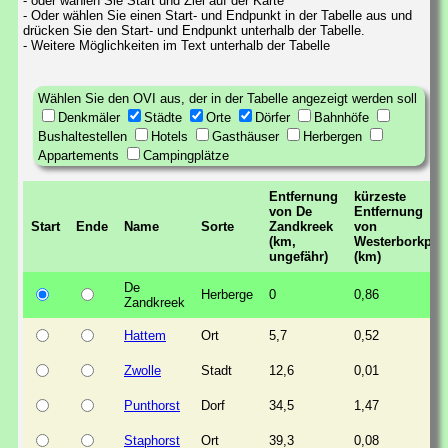
- oder wählen Sie Start und Ziel auf der Karte
- Oder wählen Sie einen Start- und Endpunkt in der Tabelle aus und
drücken Sie den Start- und Endpunkt unterhalb der Tabelle.
- Weitere Möglichkeiten im Text unterhalb der Tabelle
Wählen Sie den OVI aus, der in der Tabelle angezeigt werden soll
Denkmäler
Städte
Orte
Dörfer
Bahnhöfe
Bushaltestellen
Hotels
Gasthäuser
Herbergen
Appartements
Campingplätze
Entfernung
kürzeste
von De
Entfernung
Start
Ende
Name
Sorte
Zandkreek
von
(km,
Westerborkpad
ungefähr)
(km)
De
Herberge
0
0,86
Zandkreek
Hattem
Ort
5,7
0,52
Zwolle
Stadt
12,6
0,01
Punthorst
Dorf
34,5
1,47
Staphorst
Ort
39,3
0,08