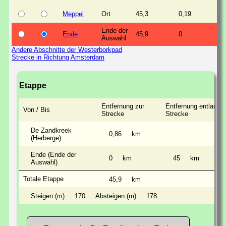
Meppel
Ort
45,3
0,19
Ende der
Ende
45,9
0
Auswahl
Andere Abschnitte der Westerborkpad
Strecke in Richtung Amsterdam
Etappe
Entfernung zur
Entfernung entlang d
Von / Bis
Strecke
Strecke
De Zandkreek
0,86
km
(Herberge)
Ende (Ende der
0
km
45
km
Auswahl)
Totale Etappe
45,9
km
Steigen (m)
170
Absteigen (m)
178