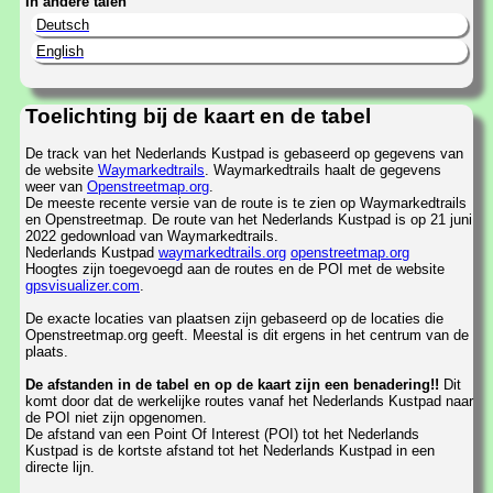
In andere talen
Deutsch
English
Toelichting bij de kaart en de tabel
De track van het Nederlands Kustpad is gebaseerd op gegevens van
de website
Waymarkedtrails
. Waymarkedtrails haalt de gegevens
weer van
Openstreetmap.org
.
De meeste recente versie van de route is te zien op Waymarkedtrails
en Openstreetmap. De route van het Nederlands Kustpad is op 21 juni
2022 gedownload van Waymarkedtrails.
Nederlands Kustpad
waymarkedtrails.org
openstreetmap.org
Hoogtes zijn toegevoegd aan de routes en de POI met de website
gpsvisualizer.com
.
De exacte locaties van plaatsen zijn gebaseerd op de locaties die
Openstreetmap.org geeft. Meestal is dit ergens in het centrum van de
plaats.
De afstanden in de tabel en op de kaart zijn een benadering!!
Dit
komt door dat de werkelijke routes vanaf het Nederlands Kustpad naar
de POI niet zijn opgenomen.
De afstand van een Point Of Interest (POI) tot het Nederlands
Kustpad is de kortste afstand tot het Nederlands Kustpad in een
directe lijn.