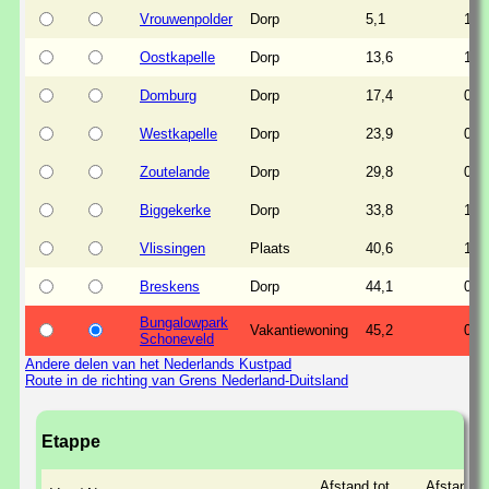
Vrouwenpolder
Dorp
5,1
1,1
Oostkapelle
Dorp
13,6
1,4
Domburg
Dorp
17,4
0,2
Westkapelle
Dorp
23,9
0,1
Zoutelande
Dorp
29,8
0,2
Biggekerke
Dorp
33,8
1,6
Vlissingen
Plaats
40,6
1,5
Breskens
Dorp
44,1
0,7
Bungalowpark
Vakantiewoning
45,2
0,5
Schoneveld
Andere delen van het Nederlands Kustpad
Route in de richting van Grens Nederland-Duitsland
Etappe
Afstand tot
Afstand o