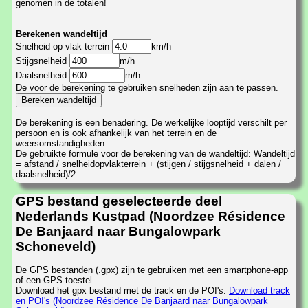
genomen in de totalen!
Berekenen wandeltijd
Snelheid op vlak terrein
km/h
Stijgsnelheid
m/h
Daalsnelheid
m/h
De voor de berekening te gebruiken snelheden zijn aan te passen.
De berekening is een benadering. De werkelijke looptijd verschilt per
persoon en is ook afhankelijk van het terrein en de
weersomstandigheden.
De gebruikte formule voor de berekening van de wandeltijd: Wandeltijd
= afstand / snelheidopvlakterrein + (stijgen / stijgsnelheid + dalen /
daalsnelheid)/2
GPS bestand geselecteerde deel
Nederlands Kustpad (Noordzee Résidence
De Banjaard naar Bungalowpark
Schoneveld)
De GPS bestanden (.gpx) zijn te gebruiken met een smartphone-app
of een GPS-toestel.
Download het gpx bestand met de track en de POI's:
Download track
en POI's (Noordzee Résidence De Banjaard naar Bungalowpark