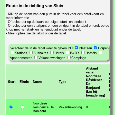
Route in de richting van Sluis
- Klik op de naam van een punt in de tabel voor een datailkaart en
meer informatie.
- Of selecteer op de kaart een eigen start- en eindpunt.
- Of selecteer een startpunt en een eindpunt in de tabel en druk op de
knop met het start- en het eindpunt onder de tabel.
- Meer opties zie de tekst onder de tabel.
Selecteer de in de tabel weer te geven POI
Plaatsen
Dorpen
Stations
Bushaltes
Hotels
B&B's
Hostels
Appartementen
Vakantiewoningen
Campings
Afstand
vanaf
Kor
Noordzee
afs
Résidence
Start
Einde
Naam
Type
Ned
De
Kus
Banjaard
(km
(km bij
benadering)
Noordzee
Résidence De
Vakantiewoning
0
0,3
Banjaard