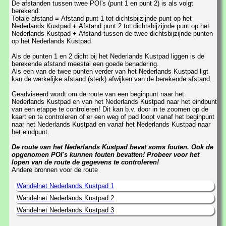
De afstanden tussen twee POI's (punt 1 en punt 2) is als volgt
berekend:
Totale afstand
=
Afstand punt 1 tot dichtsbijzijnde punt op het
Nederlands Kustpad
+
Afstand punt 2 tot dichtsbijzijnde punt op het
Nederlands Kustpad
+
Afstand tussen de twee dichtsbijzijnde punten
op het Nederlands Kustpad
Als de punten 1 en 2 dicht bij het Nederlands Kustpad liggen is de
berekende afstand meestal een goede benadering.
Als een van de twee punten verder van het Nederlands Kustpad ligt
kan de werkelijke afstand (sterk) afwijken van de berekende afstand.
Geadviseerd wordt om de route van een beginpunt naar het
Nederlands Kustpad en van het Nederlands Kustpad naar het eindpunt
van een etappe te controleren! Dit kan b.v. door in te zoomen op de
kaart en te controleren of er een weg of pad loopt vanaf het beginpunt
naar het Nederlands Kustpad en vanaf het Nederlands Kustpad naar
het eindpunt.
De route van het Nederlands Kustpad bevat soms fouten. Ook de
opgenomen POI's kunnen fouten bevatten! Probeer voor het
lopen van de route de gegevens te controleren!
Andere bronnen voor de route
Wandelnet Nederlands Kustpad 1
Wandelnet Nederlands Kustpad 2
Wandelnet Nederlands Kustpad 3