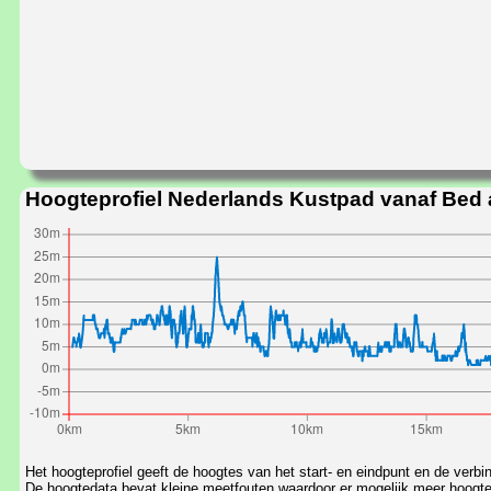
Hoogteprofiel Nederlands Kustpad vanaf Bed 
Het hoogteprofiel geeft de hoogtes van het start- en eindpunt en de verbi
De hoogtedata bevat kleine meetfouten waardoor er mogelijk meer hoogtevers