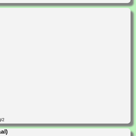
)/2
al)