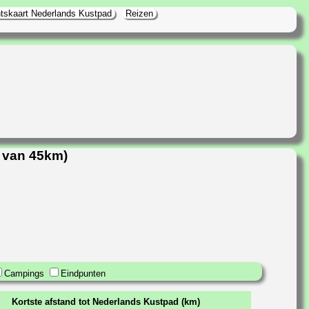
tskaart Nederlands Kustpad
Reizen
d van 45km)
Campings
Eindpunten
Kortste afstand tot Nederlands Kustpad (km)