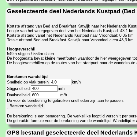
Geselecteerde deel Nederlands Kustpad (Bed 
Kortste afstand van Bed and Breakfast Katwijk naar het Nederlands Kus
Lengte van het weergegeven deel van het Nederlands Kustpad: 43,1 km
Kortste afstand vanaf het Nederlands Kustpad naar Vroondaal: 0,06 km
Totale afstand Bed and Breakfast Katwijk naar Vroondaal circa 43,3 km
Hoogteverschil
549m stijgen / 554m dalen
De hoogtedata bevat kleine meetfouten waardoor de hier weergegeven total
De hoogteverschillen op de routes van het startpunt naar de wandelroute 
Berekenen wandeltijd
Snelheid op vlak terrein
km/h
Stijgsnelheid
m/h
Daalsnelheid
m/h
De voor de berekening te gebruiken snelheden zijn aan te passen.
De berekening is een benadering. De werkelijke looptijd verschilt per pe
De gebruikte formule voor de berekening van de wandeltijd: Wandeltijd = af
GPS bestand geselecteerde deel Nederlands K