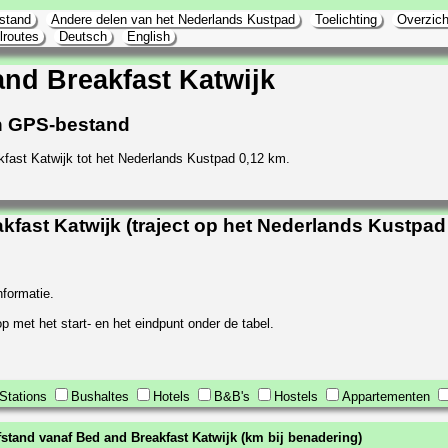
stand
Andere delen van het Nederlands Kustpad
Toelichting
Overzich
lroutes
Deutsch
English
nd Breakfast Katwijk
 en GPS-bestand
fast Katwijk tot het Nederlands Kustpad 0,12 km.
fast Katwijk (traject op het Nederlands Kustpa
nformatie.
p met het start- en het eindpunt onder de tabel.
Stations
Bushaltes
Hotels
B&B's
Hostels
Appartementen
fstand vanaf Bed and Breakfast Katwijk (km bij benadering)