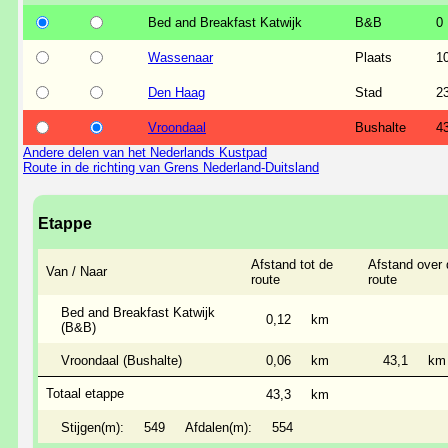
Bed and Breakfast Katwijk
B&B
0
Wassenaar
Plaats
1
Den Haag
Stad
2
Vroondaal
Bushalte
4
Andere delen van het Nederlands Kustpad
Route in de richting van Grens Nederland-Duitsland
Etappe
Afstand tot de
Afstand over 
Van / Naar
route
route
Bed and Breakfast Katwijk
0,12
km
(B&B)
Vroondaal (Bushalte)
0,06
km
43,1
km
Totaal etappe
43,3
km
Stijgen(m):
549
Afdalen(m):
554