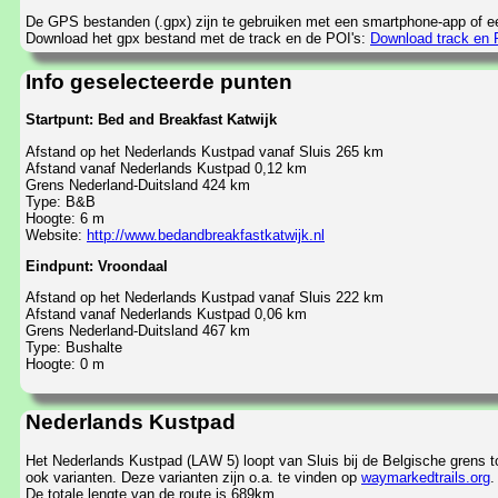
De GPS bestanden (.gpx) zijn te gebruiken met een smartphone-app of e
Download het gpx bestand met de track en de POI's:
Download track en 
Info geselecteerde punten
Startpunt: Bed and Breakfast Katwijk
Afstand op het Nederlands Kustpad vanaf Sluis 265 km
Afstand vanaf Nederlands Kustpad 0,12 km
Grens Nederland-Duitsland 424 km
Type: B&B
Hoogte: 6 m
Website:
http://www.bedandbreakfastkatwijk.nl
Eindpunt: Vroondaal
Afstand op het Nederlands Kustpad vanaf Sluis 222 km
Afstand vanaf Nederlands Kustpad 0,06 km
Grens Nederland-Duitsland 467 km
Type: Bushalte
Hoogte: 0 m
Nederlands Kustpad
Het Nederlands Kustpad (LAW 5) loopt van Sluis bij de Belgische grens t
ook varianten. Deze varianten zijn o.a. te vinden op
waymarkedtrails.org
.
De totale lengte van de route is 689km