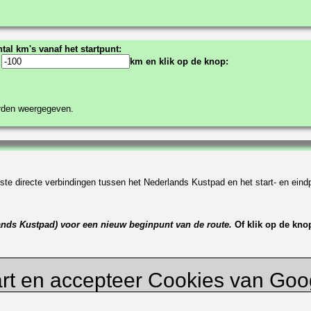
tal km's vanaf het startpunt:
:
km en klik op de knop:
orden weergegeven.
te directe verbindingen tussen het Nederlands Kustpad en het start- en eindp
lands Kustpad) voor een nieuw beginpunt van de route.
Of klik op de kno
rt en accepteer Cookies van Go