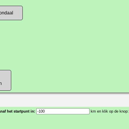
oondaal
n
anaf het startpunt in:
km en klik op de knop: