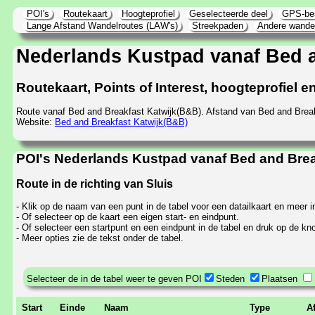
POI's
Routekaart
Hoogteprofiel
Geselecteerde deel
GPS-be
Lange Afstand Wandelroutes (LAW's)
Streekpaden
Andere wande
Nederlands Kustpad vanaf Bed a
Routekaart, Points of Interest, hoogteprofiel
Route vanaf Bed and Breakfast Katwijk(B&B). Afstand van Bed and Break
Website:
Bed and Breakfast Katwijk(B&B)
POI's Nederlands Kustpad vanaf Bed and Break
Route in de richting van Sluis
- Klik op de naam van een punt in de tabel voor een datailkaart en meer i
- Of selecteer op de kaart een eigen start- en eindpunt.
- Of selecteer een startpunt en een eindpunt in de tabel en druk op de kno
- Meer opties zie de tekst onder de tabel.
Selecteer de in de tabel weer te geven POI
Steden
Plaatsen
Start
Einde
Naam
Type
A