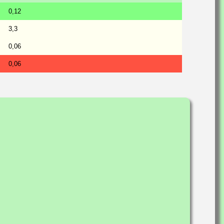
0,12
3,3
0,06
0,06