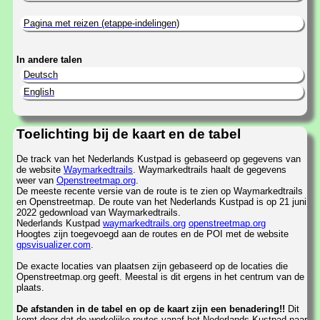
Pagina met reizen (etappe-indelingen)
In andere talen
Deutsch
English
Toelichting bij de kaart en de tabel
De track van het Nederlands Kustpad is gebaseerd op gegevens van
de website
Waymarkedtrails
. Waymarkedtrails haalt de gegevens
weer van
Openstreetmap.org
.
De meeste recente versie van de route is te zien op Waymarkedtrails
en Openstreetmap. De route van het Nederlands Kustpad is op 21 juni
2022 gedownload van Waymarkedtrails.
Nederlands Kustpad
waymarkedtrails.org
openstreetmap.org
Hoogtes zijn toegevoegd aan de routes en de POI met de website
gpsvisualizer.com
.
De exacte locaties van plaatsen zijn gebaseerd op de locaties die
Openstreetmap.org geeft. Meestal is dit ergens in het centrum van de
plaats.
De afstanden in de tabel en op de kaart zijn een benadering!!
Dit
komt door dat de werkelijke routes vanaf het Nederlands Kustpad naar