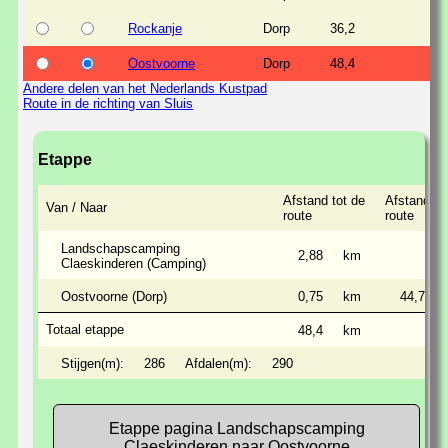
Rockanje
Dorp
36,2
Oostvoorne
Dorp
48,4
Andere delen van het Nederlands Kustpad
Route in de richting van Sluis
Etappe
Afstand tot de
Afstand ov
Van / Naar
route
route
Landschapscamping
2,88
km
Claeskinderen (Camping)
Oostvoorne (Dorp)
0,75
km
44,7
Totaal etappe
48,4
km
Stijgen(m):
286
Afdalen(m):
290
Etappe pagina Landschapscamping
Claeskinderen naar Oostvoorne