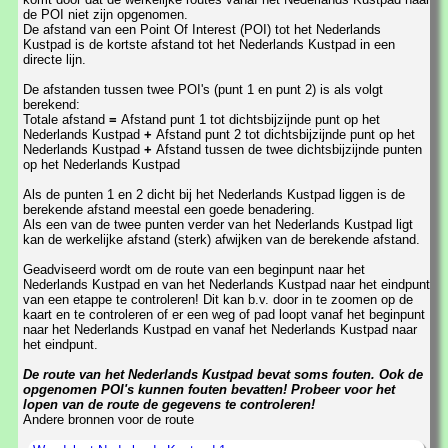
de POI niet zijn opgenomen.
De afstand van een Point Of Interest (POI) tot het Nederlands
Kustpad is de kortste afstand tot het Nederlands Kustpad in een
directe lijn.
De afstanden tussen twee POI's (punt 1 en punt 2) is als volgt
berekend:
Totale afstand
=
Afstand punt 1 tot dichtsbijzijnde punt op het
Nederlands Kustpad
+
Afstand punt 2 tot dichtsbijzijnde punt op het
Nederlands Kustpad
+
Afstand tussen de twee dichtsbijzijnde punten
op het Nederlands Kustpad
Als de punten 1 en 2 dicht bij het Nederlands Kustpad liggen is de
berekende afstand meestal een goede benadering.
Als een van de twee punten verder van het Nederlands Kustpad ligt
kan de werkelijke afstand (sterk) afwijken van de berekende afstand.
Geadviseerd wordt om de route van een beginpunt naar het
Nederlands Kustpad en van het Nederlands Kustpad naar het eindpunt
van een etappe te controleren! Dit kan b.v. door in te zoomen op de
kaart en te controleren of er een weg of pad loopt vanaf het beginpunt
naar het Nederlands Kustpad en vanaf het Nederlands Kustpad naar
het eindpunt.
De route van het Nederlands Kustpad bevat soms fouten. Ook de
opgenomen POI's kunnen fouten bevatten! Probeer voor het
lopen van de route de gegevens te controleren!
Andere bronnen voor de route