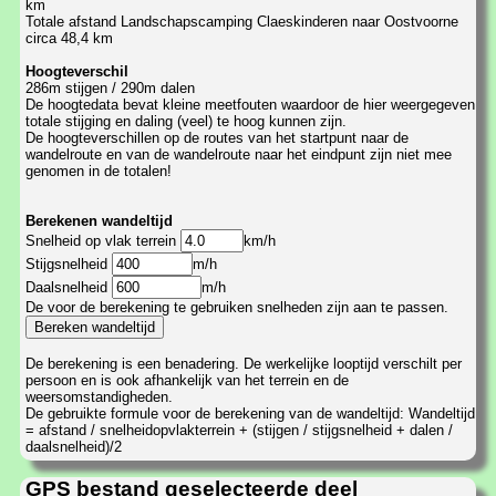
km
Totale afstand Landschapscamping Claeskinderen naar Oostvoorne
circa 48,4 km
Hoogteverschil
286m stijgen / 290m dalen
De hoogtedata bevat kleine meetfouten waardoor de hier weergegeven
totale stijging en daling (veel) te hoog kunnen zijn.
De hoogteverschillen op de routes van het startpunt naar de
wandelroute en van de wandelroute naar het eindpunt zijn niet mee
genomen in de totalen!
Berekenen wandeltijd
Snelheid op vlak terrein
km/h
Stijgsnelheid
m/h
Daalsnelheid
m/h
De voor de berekening te gebruiken snelheden zijn aan te passen.
De berekening is een benadering. De werkelijke looptijd verschilt per
persoon en is ook afhankelijk van het terrein en de
weersomstandigheden.
De gebruikte formule voor de berekening van de wandeltijd: Wandeltijd
= afstand / snelheidopvlakterrein + (stijgen / stijgsnelheid + dalen /
daalsnelheid)/2
GPS bestand geselecteerde deel