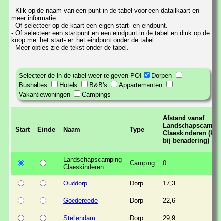
- Klik op de naam van een punt in de tabel voor een datailkaart en
meer informatie.
- Of selecteer op de kaart een eigen start- en eindpunt.
- Of selecteer een startpunt en een eindpunt in de tabel en druk op de
knop met het start- en het eindpunt onder de tabel.
- Meer opties zie de tekst onder de tabel.
Selecteer de in de tabel weer te geven POI
Dorpen
Bushaltes
Hotels
B&B's
Appartementen
Vakantiewoningen
Campings
Afstand vanaf
Landschapscampi
Start
Einde
Naam
Type
Claeskinderen (km
bij benadering)
Landschapscamping
Camping
0
Claeskinderen
Ouddorp
Dorp
17,3
Goedereede
Dorp
22,6
Stellendam
Dorp
29,9