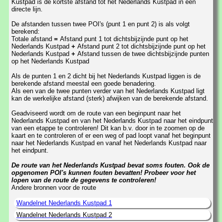
Kustpad is de kortste afstand tot het Nederlands Kustpad in een
directe lijn.
De afstanden tussen twee POI's (punt 1 en punt 2) is als volgt
berekend:
Totale afstand
=
Afstand punt 1 tot dichtsbijzijnde punt op het
Nederlands Kustpad
+
Afstand punt 2 tot dichtsbijzijnde punt op het
Nederlands Kustpad
+
Afstand tussen de twee dichtsbijzijnde punten
op het Nederlands Kustpad
Als de punten 1 en 2 dicht bij het Nederlands Kustpad liggen is de
berekende afstand meestal een goede benadering.
Als een van de twee punten verder van het Nederlands Kustpad ligt
kan de werkelijke afstand (sterk) afwijken van de berekende afstand.
Geadviseerd wordt om de route van een beginpunt naar het
Nederlands Kustpad en van het Nederlands Kustpad naar het eindpunt
van een etappe te controleren! Dit kan b.v. door in te zoomen op de
kaart en te controleren of er een weg of pad loopt vanaf het beginpunt
naar het Nederlands Kustpad en vanaf het Nederlands Kustpad naar
het eindpunt.
De route van het Nederlands Kustpad bevat soms fouten. Ook de
opgenomen POI's kunnen fouten bevatten! Probeer voor het
lopen van de route de gegevens te controleren!
Andere bronnen voor de route
Wandelnet Nederlands Kustpad 1
Wandelnet Nederlands Kustpad 2