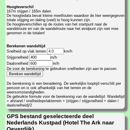
Hoogteverschil
167m stijgen / 165m dalen
De hoogtedata bevat kleine meetfouten waardoor de hier weergegeven
totale stijging en daling (veel) te hoog kunnen zijn.
De hoogteverschillen op de routes van het startpunt naar de
wandelroute en van de wandelroute naar het eindpunt zijn niet mee
genomen in de totalen!
Berekenen wandeltijd
Snelheid op vlak terrein
km/h
Stijgsnelheid
m/h
Daalsnelheid
m/h
De voor de berekening te gebruiken snelheden zijn aan te passen.
De berekening is een benadering. De werkelijke looptijd verschilt per
persoon en is ook afhankelijk van het terrein en de
weersomstandigheden.
De gebruikte formule voor de berekening van de wandeltijd: Wandeltijd
= afstand / snelheidopvlakterrein + (stijgen / stijgsnelheid + dalen /
daalsnelheid)/2
GPS bestand geselecteerde deel
Nederlands Kustpad (Hotel The Ark naar
Oeverdijk)