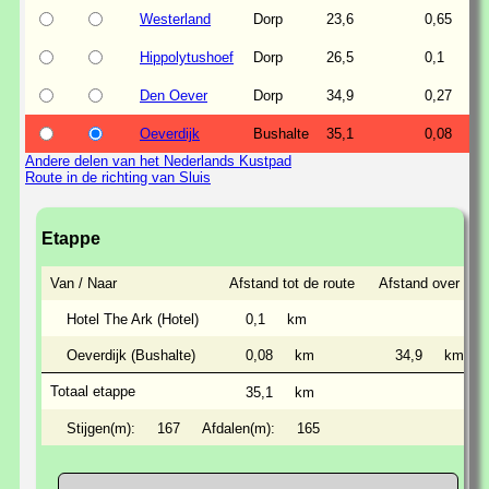
Westerland
Dorp
23,6
0,65
Hippolytushoef
Dorp
26,5
0,1
Den Oever
Dorp
34,9
0,27
Oeverdijk
Bushalte
35,1
0,08
Andere delen van het Nederlands Kustpad
Route in de richting van Sluis
Etappe
Van / Naar
Afstand tot de route
Afstand over de 
Hotel The Ark (Hotel)
0,1
km
Oeverdijk (Bushalte)
0,08
km
34,9
km
Totaal etappe
35,1
km
Stijgen(m):
167
Afdalen(m):
165