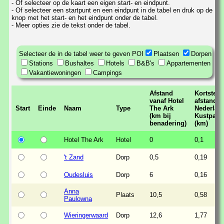
- Of selecteer op de kaart een eigen start- en eindpunt.
- Of selecteer een startpunt en een eindpunt in de tabel en druk op de
knop met het start- en het eindpunt onder de tabel.
- Meer opties zie de tekst onder de tabel.
Selecteer de in de tabel weer te geven POI
Plaatsen
Dorpen
Stations
Bushaltes
Hotels
B&B's
Appartementen
Vakantiewoningen
Campings
Afstand
Kortste
vanaf Hotel
afstand t
Start
Einde
Naam
Type
The Ark
Nederlan
(km bij
Kustpad
benadering)
(km)
Hotel The Ark
Hotel
0
0,1
't Zand
Dorp
0,5
0,19
Oudesluis
Dorp
6
0,16
Anna
Plaats
10,5
0,58
Paulowna
Wieringerwaard
Dorp
12,6
1,77