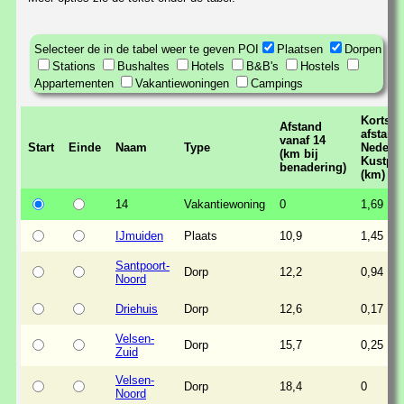
Selecteer de in de tabel weer te geven POI
Plaatsen
Dorpen
Stations
Bushaltes
Hotels
B&B's
Hostels
Appartementen
Vakantiewoningen
Campings
Kortste
Afstand
afstand 
vanaf 14
Start
Einde
Naam
Type
Nederl
(km bij
Kustpa
benadering)
(km)
14
Vakantiewoning
0
1,69
IJmuiden
Plaats
10,9
1,45
Santpoort-
Dorp
12,2
0,94
Noord
Driehuis
Dorp
12,6
0,17
Velsen-
Dorp
15,7
0,25
Zuid
Velsen-
Dorp
18,4
0
Noord