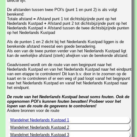
directe lijn.
De afstanden tussen twee POI's (punt 1 en punt 2) is als volgt
berekend:
Totale afstand
=
Afstand punt 1 tot dichtsbijzijnde punt op het
Nederlands Kustpad
+
Afstand punt 2 tot dichtsbijzijnde punt op het
Nederlands Kustpad
+
Afstand tussen de twee dichtsbijzijnde punten
op het Nederlands Kustpad
Als de punten 1 en 2 dicht bij het Nederlands Kustpad liggen is de
berekende afstand meestal een goede benadering.
Als een van de twee punten verder van het Nederlands Kustpad ligt
kan de werkelijke afstand (sterk) afwijken van de berekende afstand.
Geadviseerd wordt om de route van een beginpunt naar het
Nederlands Kustpad en van het Nederlands Kustpad naar het eindpunt
van een etappe te controleren! Dit kan b.v. door in te zoomen op de
kaart en te controleren of er een weg of pad loopt vanaf het beginpunt
naar het Nederlands Kustpad en vanaf het Nederlands Kustpad naar
het eindpunt.
De route van het Nederlands Kustpad bevat soms fouten. Ook de
opgenomen POI's kunnen fouten bevatten! Probeer voor het
lopen van de route de gegevens te controleren!
Andere bronnen voor de route
Wandelnet Nederlands Kustpad 1
Wandelnet Nederlands Kustpad 2
Wandelnet Nederlands Kustpad 3