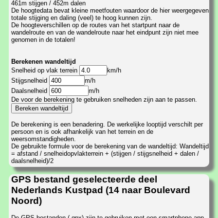
461m stijgen / 452m dalen
De hoogtedata bevat kleine meetfouten waardoor de hier weergegeven
totale stijging en daling (veel) te hoog kunnen zijn.
De hoogteverschillen op de routes van het startpunt naar de
wandelroute en van de wandelroute naar het eindpunt zijn niet mee
genomen in de totalen!
Berekenen wandeltijd
Snelheid op vlak terrein
km/h
Stijgsnelheid
m/h
Daalsnelheid
m/h
De voor de berekening te gebruiken snelheden zijn aan te passen.
De berekening is een benadering. De werkelijke looptijd verschilt per
persoon en is ook afhankelijk van het terrein en de
weersomstandigheden.
De gebruikte formule voor de berekening van de wandeltijd: Wandeltijd
= afstand / snelheidopvlakterrein + (stijgen / stijgsnelheid + dalen /
daalsnelheid)/2
GPS bestand geselecteerde deel
Nederlands Kustpad (14 naar Boulevard
Noord)
De GPS bestanden (.gpx) zijn te gebruiken met een smartphone-app