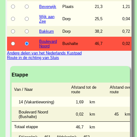
Beverwijk
Plaats
21,3
1,21
Wijk aan
Dorp
25,5
0,04
Zee
Bakkum
Dorp
38,2
0,72
Boulevard
Bushalte
46,7
0,02
Noord
Andere delen van het Nederlands Kustpad
Route in de richting van Sluis
Etappe
Afstand tot de
Afstand over d
Van / Naar
route
route
14 (Vakantiewoning)
1,69
km
Boulevard Noord
0,02
km
45
km
(Bushalte)
Totaal etappe
46,7
km