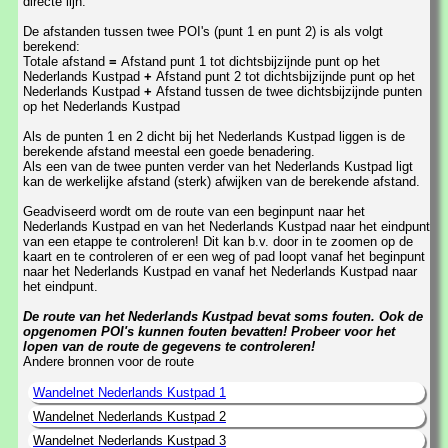
directe lijn.
De afstanden tussen twee POI's (punt 1 en punt 2) is als volgt
berekend:
Totale afstand
=
Afstand punt 1 tot dichtsbijzijnde punt op het
Nederlands Kustpad
+
Afstand punt 2 tot dichtsbijzijnde punt op het
Nederlands Kustpad
+
Afstand tussen de twee dichtsbijzijnde punten
op het Nederlands Kustpad
Als de punten 1 en 2 dicht bij het Nederlands Kustpad liggen is de
berekende afstand meestal een goede benadering.
Als een van de twee punten verder van het Nederlands Kustpad ligt
kan de werkelijke afstand (sterk) afwijken van de berekende afstand.
Geadviseerd wordt om de route van een beginpunt naar het
Nederlands Kustpad en van het Nederlands Kustpad naar het eindpunt
van een etappe te controleren! Dit kan b.v. door in te zoomen op de
kaart en te controleren of er een weg of pad loopt vanaf het beginpunt
naar het Nederlands Kustpad en vanaf het Nederlands Kustpad naar
het eindpunt.
De route van het Nederlands Kustpad bevat soms fouten. Ook de
opgenomen POI's kunnen fouten bevatten! Probeer voor het
lopen van de route de gegevens te controleren!
Andere bronnen voor de route
Wandelnet Nederlands Kustpad 1
Wandelnet Nederlands Kustpad 2
Wandelnet Nederlands Kustpad 3