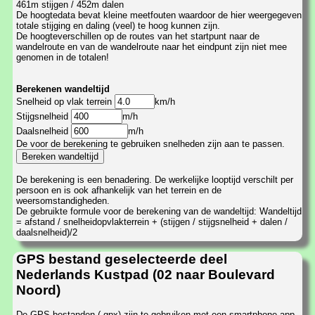
461m stijgen / 452m dalen
De hoogtedata bevat kleine meetfouten waardoor de hier weergegeven
totale stijging en daling (veel) te hoog kunnen zijn.
De hoogteverschillen op de routes van het startpunt naar de
wandelroute en van de wandelroute naar het eindpunt zijn niet mee
genomen in de totalen!
Berekenen wandeltijd
Snelheid op vlak terrein
km/h
Stijgsnelheid
m/h
Daalsnelheid
m/h
De voor de berekening te gebruiken snelheden zijn aan te passen.
De berekening is een benadering. De werkelijke looptijd verschilt per
persoon en is ook afhankelijk van het terrein en de
weersomstandigheden.
De gebruikte formule voor de berekening van de wandeltijd: Wandeltijd
= afstand / snelheidopvlakterrein + (stijgen / stijgsnelheid + dalen /
daalsnelheid)/2
GPS bestand geselecteerde deel
Nederlands Kustpad (02 naar Boulevard
Noord)
De GPS bestanden (.gpx) zijn te gebruiken met een smartphone-app