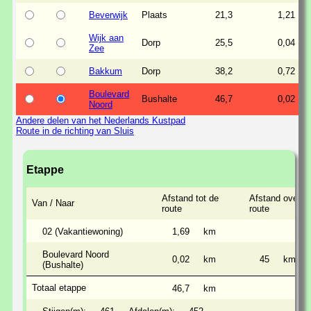
Beverwijk
Plaats
21,3
1,21
Wijk aan
Dorp
25,5
0,04
Zee
Bakkum
Dorp
38,2
0,72
Boulevard
Bushalte
46,7
0,02
Noord
Andere delen van het Nederlands Kustpad
Route in de richting van Sluis
Etappe
Afstand tot de
Afstand over d
Van / Naar
route
route
02 (Vakantiewoning)
1,69
km
Boulevard Noord
0,02
km
45
km
(Bushalte)
Totaal etappe
46,7
km