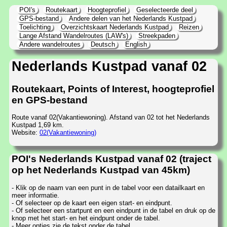
POI's
Routekaart
Hoogteprofiel
Geselecteerde deel
GPS-bestand
Andere delen van het Nederlands Kustpad
Toelichting
Overzichtskaart Nederlands Kustpad
Reizen
Lange Afstand Wandelroutes (LAW's)
Streekpaden
Andere wandelroutes
Deutsch
English
Nederlands Kustpad vanaf 02
Routekaart, Points of Interest, hoogteprofiel
en GPS-bestand
Route vanaf 02(Vakantiewoning). Afstand van 02 tot het Nederlands
Kustpad 1,69 km.
Website:
02(Vakantiewoning)
POI's Nederlands Kustpad vanaf 02 (traject
op het Nederlands Kustpad van 45km)
- Klik op de naam van een punt in de tabel voor een datailkaart en
meer informatie.
- Of selecteer op de kaart een eigen start- en eindpunt.
- Of selecteer een startpunt en een eindpunt in de tabel en druk op de
knop met het start- en het eindpunt onder de tabel.
- Meer opties zie de tekst onder de tabel.