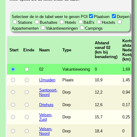
Selecteer de in de tabel weer te geven POI
Plaatsen
Dorpen
Stations
Bushaltes
Hotels
B&B's
Hostels
Appartementen
Vakantiewoningen
Campings
Kortste
Afstand
afstand 
vanaf 02
Start
Einde
Naam
Type
Nederl
(km bij
Kustpa
benadering)
(km)
02
Vakantiewoning
0
1,69
IJmuiden
Plaats
10,9
1,45
Santpoort-
Dorp
12,2
0,94
Noord
Driehuis
Dorp
12,6
0,17
Velsen-
Dorp
15,7
0,25
Zuid
Velsen-
Dorp
18,4
0
Noord