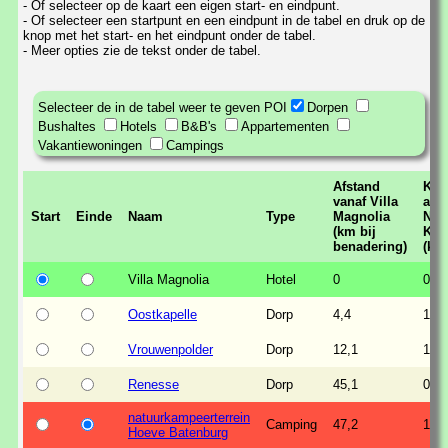
- Of selecteer op de kaart een eigen start- en eindpunt.
- Of selecteer een startpunt en een eindpunt in de tabel en druk op de
knop met het start- en het eindpunt onder de tabel.
- Meer opties zie de tekst onder de tabel.
Selecteer de in de tabel weer te geven POI
Dorpen
Bushaltes
Hotels
B&B's
Appartementen
Vakantiewoningen
Campings
Afstand
Kor
vanaf Villa
afst
Start
Einde
Naam
Type
Magnolia
Ned
(km bij
Kus
benadering)
(km
Villa Magnolia
Hotel
0
0,95
Oostkapelle
Dorp
4,4
1,47
Vrouwenpolder
Dorp
12,1
1,1
Renesse
Dorp
45,1
0,13
natuurkampeerterrein
Camping
47,2
1,67
Hoeve Batenburg