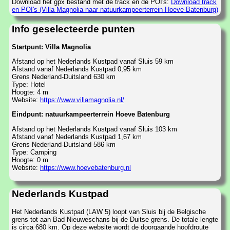
Download het gpx bestand met de track en de POI's:
Download track
en POI's (Villa Magnolia naar natuurkampeerterrein Hoeve Batenburg)
Info geselecteerde punten
Startpunt: Villa Magnolia
Afstand op het Nederlands Kustpad vanaf Sluis 59 km
Afstand vanaf Nederlands Kustpad 0,95 km
Grens Nederland-Duitsland 630 km
Type: Hotel
Hoogte: 4 m
Website:
https://www.villamagnolia.nl/
Eindpunt: natuurkampeerterrein Hoeve Batenburg
Afstand op het Nederlands Kustpad vanaf Sluis 103 km
Afstand vanaf Nederlands Kustpad 1,67 km
Grens Nederland-Duitsland 586 km
Type: Camping
Hoogte: 0 m
Website:
https://www.hoevebatenburg.nl
Nederlands Kustpad
Het Nederlands Kustpad (LAW 5) loopt van Sluis bij de Belgische
grens tot aan Bad Nieuweschans bij de Duitse grens. De totale lengte
is circa 680 km. Op deze website wordt de doorgaande hoofdroute