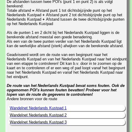
De afstanden tussen twee POI's (punt 1 en punt 2) is als volgt
berekend:
Totale afstand
=
Afstand punt 1 tot dichtsbijzijnde punt op het
Nederlands Kustpad
+
Afstand punt 2 tot dichtsbijzijnde punt op het
Nederlands Kustpad
+
Afstand tussen de twee dichtsbijzijnde punten
op het Nederlands Kustpad
Als de punten 1 en 2 dicht bij het Nederlands Kustpad liggen is de
berekende afstand meestal een goede benadering.
Als een van de twee punten verder van het Nederlands Kustpad ligt
kan de werkelijke afstand (sterk) afwijken van de berekende afstand.
Geadviseerd wordt om de route van een beginpunt naar het
Nederlands Kustpad en van het Nederlands Kustpad naar het eindpunt
van een etappe te controleren! Dit kan b.v. door in te zoomen op de
kaart en te controleren of er een weg of pad loopt vanaf het beginpunt
naar het Nederlands Kustpad en vanaf het Nederlands Kustpad naar
het eindpunt.
De route van het Nederlands Kustpad bevat soms fouten. Ook de
opgenomen POI's kunnen fouten bevatten! Probeer voor het
lopen van de route de gegevens te controleren!
Andere bronnen voor de route
Wandelnet Nederlands Kustpad 1
Wandelnet Nederlands Kustpad 2
Wandelnet Nederlands Kustpad 3