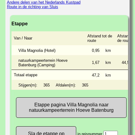
Andere delen van het Nederlands Kustpad
Route in de richting van Sluis
Etappe
Afstand tot de
Afstand o
Van / Naar
route
de route
Villa Magnolia (Hotel)
0,95
km
natuurkampeerterrein Hoeve
1,67
km
44,5
Batenburg (Camping)
Totaal etappe
47,2
km
Stijgen(m):
365
Afdalen(m):
365
Etappe pagina Villa Magnolia naar
natuurkampeerterrein Hoeve Batenburg
in reisnummer