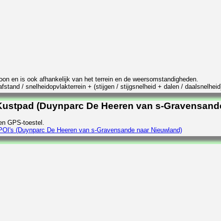
rsoon en is ook afhankelijk van het terrein en de weersomstandigheden.
stand / snelheidopvlakterrein + (stijgen / stijgsnelheid + dalen / daalsnelheid
Kustpad (Duynparc De Heeren van s-Gravensand
en GPS-toestel.
POI's (Duynparc De Heeren van s-Gravensande naar Nieuwland)