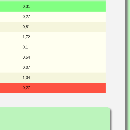
0,31
0,27
0,81
1,72
0,1
0,54
0,07
1,04
0,27