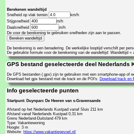
Berekenen wandeltijd
Snelheid op vlak terrein
km/h
Stijgsnelheid
m/h
Daalsnelheid
m/h
De voor de berekening te gebruiken snelheden zijn aan te passen.
De berekening is een benadering. De werkelijke looptijd verschilt per pe
De gebruikte formule voor de berekening van de wandeltijd: Wandeltijd = af
GPS bestand geselecteerde deel Nederlands 
De GPS bestanden (.gpx) zijn te gebruiken met een smartphone-app of e
Download het gpx bestand met de track en de POI's:
Download track en 
Info geselecteerde punten
Startpunt: Duynparc De Heeren van s-Gravensande
Afstand op het Nederlands Kustpad vanaf Sluis 211 km
Afstand vanaf Nederlands Kustpad 0,31 km
Grens Nederland-Duitsland 479 km
Type: Vakantiewoning
Hoogte: 3 m
Website:
https://www.vakantiegevoel.nl/