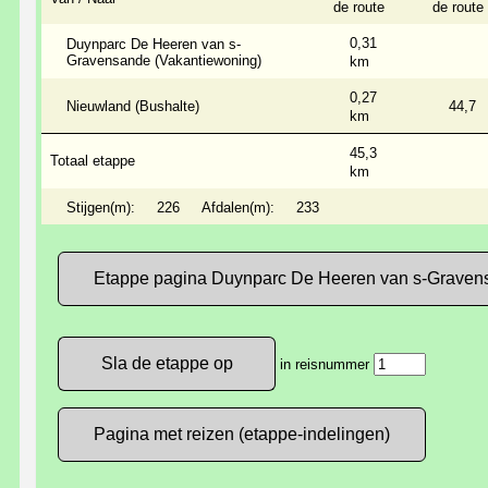
de route
de route
0,31
Duynparc De Heeren van s-
Gravensande (Vakantiewoning)
km
0,27
Nieuwland (Bushalte)
44,7
km
45,3
Totaal etappe
km
Stijgen(m):
226
Afdalen(m):
233
Etappe pagina Duynparc De Heeren van s-Graven
in reisnummer
Pagina met reizen (etappe-indelingen)