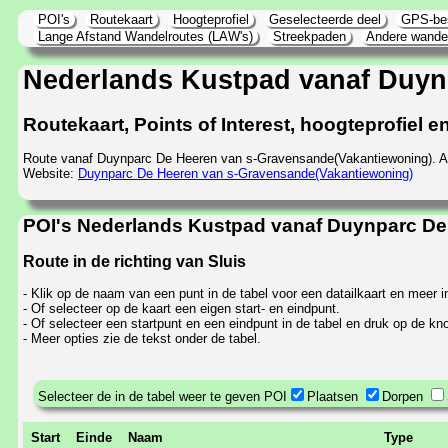
POI's
Routekaart
Hoogteprofiel
Geselecteerde deel
GPS-be
Lange Afstand Wandelroutes (LAW's)
Streekpaden
Andere wande
Nederlands Kustpad vanaf Duyn
Routekaart, Points of Interest, hoogteprofiel
Route vanaf Duynparc De Heeren van s-Gravensande(Vakantiewoning). A
Website:
Duynparc De Heeren van s-Gravensande(Vakantiewoning)
POI's Nederlands Kustpad vanaf Duynparc De 
Route in de richting van Sluis
- Klik op de naam van een punt in de tabel voor een datailkaart en meer i
- Of selecteer op de kaart een eigen start- en eindpunt.
- Of selecteer een startpunt en een eindpunt in de tabel en druk op de kno
- Meer opties zie de tekst onder de tabel.
Selecteer de in de tabel weer te geven POI
Plaatsen
Dorpen
Start
Einde
Naam
Type