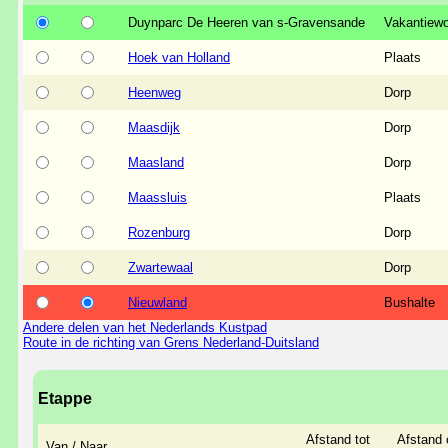
Duynparc De Heeren van s-Gravensande
Vakantiew
Hoek van Holland
Plaats
Heenweg
Dorp
Maasdijk
Dorp
Maasland
Dorp
Maassluis
Plaats
Rozenburg
Dorp
Zwartewaal
Dorp
Nieuwland
Bushalte
Andere delen van het Nederlands Kustpad
Route in de richting van Grens Nederland-Duitsland
Etappe
Afstand tot
Afstand 
Van / Naar