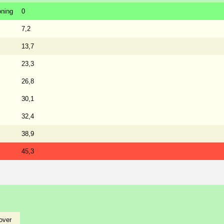
oning
0
7,2
13,7
23,3
26,8
30,1
32,4
38,9
45,3
over