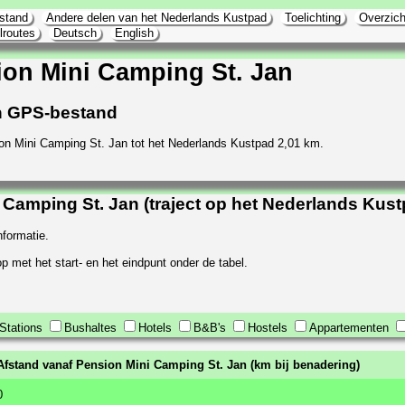
stand
Andere delen van het Nederlands Kustpad
Toelichting
Overzich
lroutes
Deutsch
English
on Mini Camping St. Jan
 en GPS-bestand
on Mini Camping St. Jan tot het Nederlands Kustpad 2,01 km.
Camping St. Jan (traject op het Nederlands Kus
nformatie.
p met het start- en het eindpunt onder de tabel.
Stations
Bushaltes
Hotels
B&B's
Hostels
Appartementen
Afstand vanaf Pension Mini Camping St. Jan (km bij benadering)
0