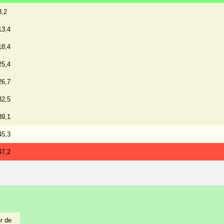
8,2
13,4
18,4
25,4
26,7
32,5
39,1
45,3
47,2
r de