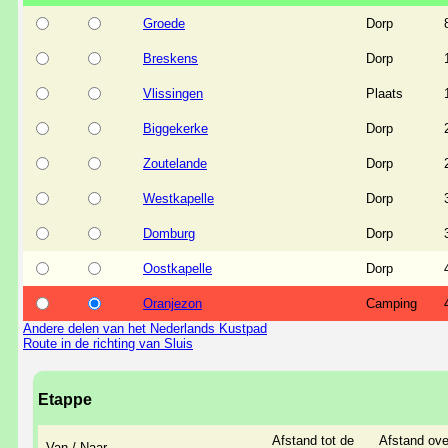
Groede
Dorp
Breskens
Dorp
Vlissingen
Plaats
Biggekerke
Dorp
Zoutelande
Dorp
Westkapelle
Dorp
Domburg
Dorp
Oostkapelle
Dorp
Oranjezon
Camping
Andere delen van het Nederlands Kustpad
Route in de richting van Sluis
Etappe
Afstand tot de
Afstand ove
Van / Naar