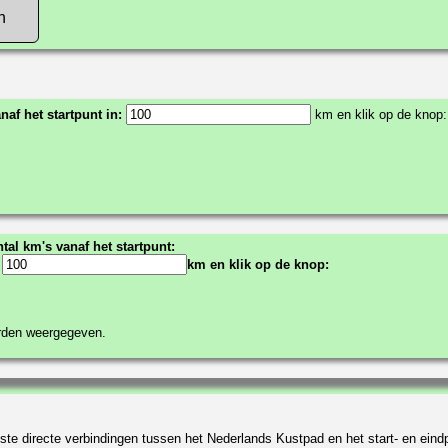
n
anaf het startpunt in:
km en klik op de knop:
tal km's vanaf het startpunt:
:
km en klik op de knop:
orden weergegeven.
te directe verbindingen tussen het Nederlands Kustpad en het start- en eindp