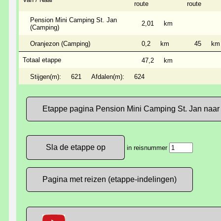
route
route
Pension Mini Camping St. Jan
2,01
km
(Camping)
Oranjezon (Camping)
0,2
km
45
km
Totaal etappe
47,2
km
Stijgen(m):
621
Afdalen(m):
624
Etappe pagina Pension Mini Camping St. Jan naar
in reisnummer
Pagina met reizen (etappe-indelingen)