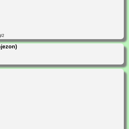
)/2
njezon)