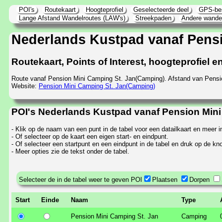
POI's
Routekaart
Hoogteprofiel
Geselecteerde deel
GPS-be
Lange Afstand Wandelroutes (LAW's)
Streekpaden
Andere wande
Nederlands Kustpad vanaf Pensi
Routekaart, Points of Interest, hoogteprofiel
Route vanaf Pension Mini Camping St. Jan(Camping). Afstand van Pensi
Website:
Pension Mini Camping St. Jan(Camping)
POI's Nederlands Kustpad vanaf Pension Mini 
- Klik op de naam van een punt in de tabel voor een datailkaart en meer i
- Of selecteer op de kaart een eigen start- en eindpunt.
- Of selecteer een startpunt en een eindpunt in de tabel en druk op de kno
- Meer opties zie de tekst onder de tabel.
Selecteer de in de tabel weer te geven POI
Plaatsen
Dorpen
Start
Einde
Naam
Type
Pension Mini Camping St. Jan
Camping