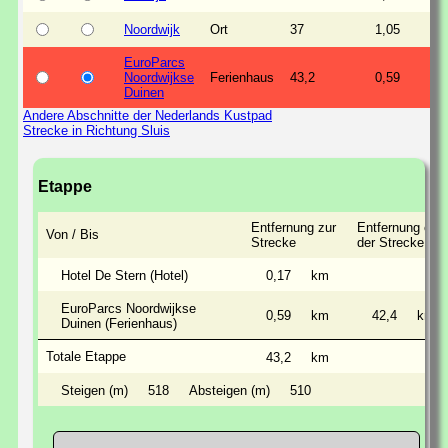
Noordwijk
Ort
37
1,05
EuroParcs
Noordwijkse
Ferienhaus
43,2
0,59
Duinen
Andere Abschnitte der Nederlands Kustpad
Strecke in Richtung Sluis
Etappe
Entfernung zur
Entfernung entl
Von / Bis
Strecke
der Strecke
Hotel De Stern (Hotel)
0,17
km
EuroParcs Noordwijkse
0,59
km
42,4
km
Duinen (Ferienhaus)
Totale Etappe
43,2
km
Steigen (m)
518
Absteigen (m)
510