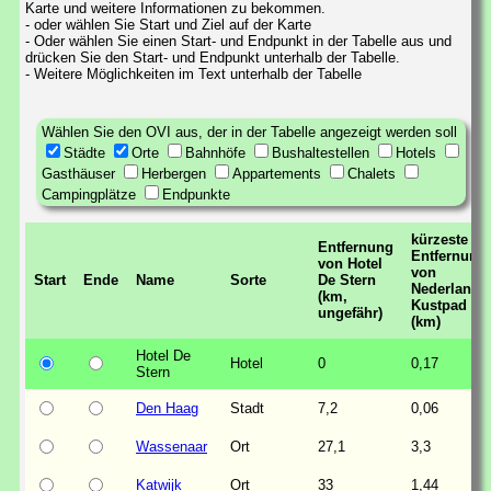
Karte und weitere Informationen zu bekommen.
- oder wählen Sie Start und Ziel auf der Karte
- Oder wählen Sie einen Start- und Endpunkt in der Tabelle aus und
drücken Sie den Start- und Endpunkt unterhalb der Tabelle.
- Weitere Möglichkeiten im Text unterhalb der Tabelle
Wählen Sie den OVI aus, der in der Tabelle angezeigt werden soll
Städte
Orte
Bahnhöfe
Bushaltestellen
Hotels
Gasthäuser
Herbergen
Appartements
Chalets
Campingplätze
Endpunkte
kürzeste
Entfernung
Entfernung
von Hotel
von
Start
Ende
Name
Sorte
De Stern
Nederlands
(km,
Kustpad
ungefähr)
(km)
Hotel De
Hotel
0
0,17
Stern
Den Haag
Stadt
7,2
0,06
Wassenaar
Ort
27,1
3,3
Katwijk
Ort
33
1,44