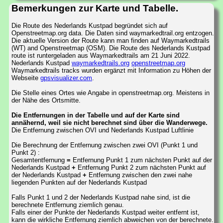
Bemerkungen zur Karte und Tabelle.
Die Route des Nederlands Kustpad begründet sich auf
Openstreetmap.org data. Die Daten sind waymarkedtrail.org entzogen.
Die aktuelle Version der Route kann man finden auf Waymarkedtrails
(WT) and Openstreetmap (OSM). Die Route des Nederlands Kustpad
route ist runtergeladen aus Waymarkedtrails am 21 Juni 2022.
Nederlands Kustpad
waymarkedtrails.org
openstreetmap.org
Waymarkedtrails tracks wurden ergänzt mit Information zu Höhen der
Webseite
gpsvisualizer.com
.
Die Stelle eines Ortes wie Angabe in openstreetmap.org. Meistens in
der Nähe des Ortsmitte.
Die Entfernungen in der Tabelle und auf der Karte sind
annähernd, weil sie nicht berechnet sind über die Wanderwege.
Die Entfernung zwischen OVI und Nederlands Kustpad Luftlinie
Die Berechnung der Entfernung zwischen zwei OVI (Punkt 1 und
Punkt 2) :
Gesamtentfernung
=
Entfernung Punkt 1 zum nächsten Punkt auf der
Nederlands Kustpad
+
Entfernung Punkt 2 zum nächsten Punkt auf
der Nederlands Kustpad
+
Entfernung zwischen den zwei nahe
liegenden Punkten auf der Nederlands Kustpad
Falls Punkt 1 und 2 der Nederlands Kustpad nahe sind, ist die
berechnete Entfernung ziemlich genau.
Falls einer der Punkte der Nederlands Kustpad weiter entfernt ist,
kann die wirkliche Entfernung ziemlich abweichen von der berechnete.