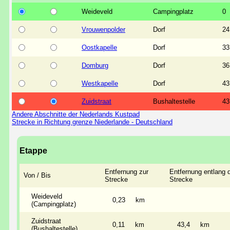
Weideveld
Campingplatz
0
Vrouwenpolder
Dorf
24
Oostkapelle
Dorf
33
Domburg
Dorf
36
Westkapelle
Dorf
43
Zuidstraat
Bushaltestelle
43
Andere Abschnitte der Nederlands Kustpad
Strecke in Richtung grenze Niederlande - Deutschland
Etappe
Entfernung zur
Entfernung entlang 
Von / Bis
Strecke
Strecke
Weideveld
0,23
km
(Campingplatz)
Zuidstraat
0,11
km
43,4
km
(Bushaltestelle)