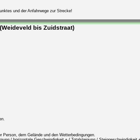
punktes und der Anfahrwege zur Strecke!
Weideveld bis Zuidstraat)
en.
der Person, dem Gelände und den Wetterbedingungen.
ung / horizontale Geschwindigkeit + ( Totalsteigung / Steiggeschwindigkeit +