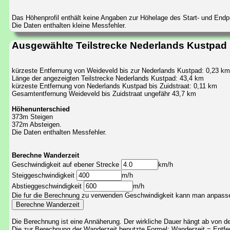
Das Höhenprofil enthält keine Angaben zur Höhelage des Start- und End
Die Daten enthalten kleine Messfehler.
Ausgewählte Teilstrecke Nederlands Kustpad (
kürzeste Entfernung von Weideveld bis zur Nederlands Kustpad: 0,23 km
Länge der angezeigten Teilstrecke Nederlands Kustpad: 43,4 km
kürzeste Entfernung von Nederlands Kustpad bis Zuidstraat: 0,11 km
Gesamtentfernung Weideveld bis Zuidstraat ungefähr 43,7 km
Höhenunterschied
373m Steigen
372m Absteigen.
Die Daten enthalten Messfehler.
Berechne Wanderzeit
Geschwindigkeit auf ebener Strecke
km/h
Steiggeschwindigkeit
m/h
Abstieggeschwindigkeit
m/h
Die fur die Berechnung zu verwenden Geschwindigkeit kann man anpass
Die Berechnung ist eine Annäherung. Der wirkliche Dauer hängt ab von 
Die zur Berechnung der Wanderzeit benutzte Formel: Wanderzeit = Entfern