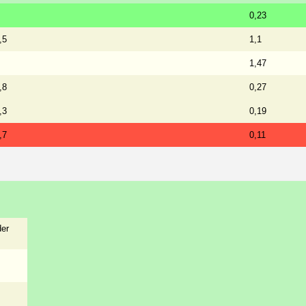
0,23
,5
1,1
1,47
,8
0,27
,3
0,19
,7
0,11
der