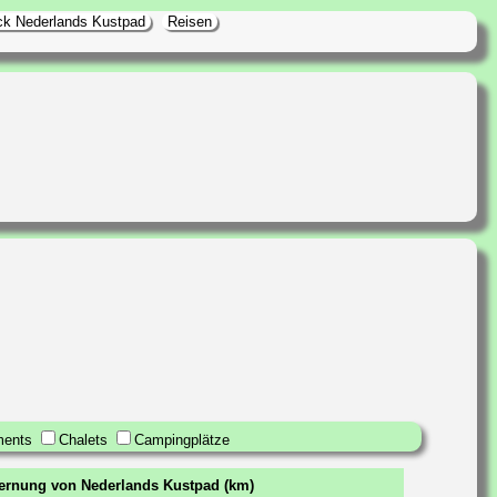
ick Nederlands Kustpad
Reisen
ments
Chalets
Campingplätze
fernung von Nederlands Kustpad (km)