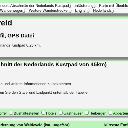
ndere Abschnitte der Nederlands Kustpad
Erläuterung
Karte mit Überbl
l Wanderwegen
Weitere Wanderstrecken
English
Nederlands
eld
il, GPS Datei
rlands Kustpad 0,23 km.
hnitt der Nederlands Kustpad von 45km)
arte und weitere Informationen zu bekommen.
en Sie den Start- und Endpunkt unterhalb der Tabelle.
örfer
Bushaltestellen
Hotels
Gasthäuser
Herbergen
Apparte
tfernung von Weideveld (km, ungefähr)
kürzeste Ent