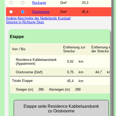
Rockanje
Dorf
33,3
0,
Oostvoorne
Dorf
45,4
0,
Andere Abschnitte der Nederlands Kustpad
Strecke in Richtung Sluis
Etappe
Entfernung zur
Entfernung entl
Von / Bis
Strecke
der Strecke
Residence Kabbelaarsbank
0,02
km
(Appartment)
Oostvoorne (Dorf)
0,75
km
44,7
km
Totale Etappe
45,4
km
Steigen (m)
286
Absteigen (m)
289
Etappe seite Residence Kabbelaarsbank
zu Oostvoorne