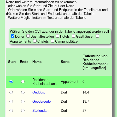
Karte und weitere Informationen zu bekommen.
- oder wählen Sie Start und Ziel auf der Karte
- Oder wählen Sie einen Start- und Endpunkt in der Tabelle aus und
drücken Sie den Start- und Endpunkt unterhalb der Tabelle.
- Weitere Möglichkeiten im Text unterhalb der Tabelle
Wählen Sie den OVI aus, der in der Tabelle angezeigt werden soll
Dörfer
Bushaltestellen
Hotels
Gasthäuser
Appartements
Chalets
Campingplätze
kü
Entfernung von
En
Residence
vo
Start
Ende
Name
Sorte
Kabbelaarsbank
Ne
(km, ungefähr)
Ku
(k
Residence
Appartment
0
0,
Kabbelaarsbank
Ouddorp
Dorf
14,4
0,
Goedereede
Dorf
19,7
0,
Stellendam
Dorf
27
1,