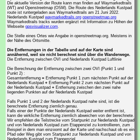
Die aktuelle Version der Route kann man finden auf Waymarkedtrails
(WT) and Openstreetmap (OSM). Die Route des Nederlands Kustpad
route ist runtergeladen aus Waymarkedtrails am 21 Juni 2022.
Nederlands Kustpad
waymarkedtrails.org
openstreetmap.org
Waymarkedtrails tracks wurden ergänzt mit Information zu Höhen der
Webseite
gpsvisualizer.com
.
Die Stelle eines Ortes wie Angabe in openstreetmap.org. Meistens in
der Nähe des Ortsmitte.
Die Entfernungen in der Tabelle und auf der Karte sind
annähernd, weil sie nicht berechnet sind über die Wanderwege.
Die Entfernung zwischen OVI und Nederlands Kustpad Luftlinie
Die Berechnung der Entfernung zwischen zwei OVI (Punkt 1 und
Punkt 2) :
Gesamtentfernung
=
Entfernung Punkt 1 zum nächsten Punkt auf der
Nederlands Kustpad
+
Entfernung Punkt 2 zum nächsten Punkt auf
der Nederlands Kustpad
+
Entfernung zwischen den zwei nahe
liegenden Punkten auf der Nederlands Kustpad
Falls Punkt 1 und 2 der Nederlands Kustpad nahe sind, ist die
berechnete Entfernung ziemlich genau.
Falls einer der Punkte der Nederlands Kustpad weiter entfernt ist,
kann die wirkliche Entfernung ziemlich abweichen von der berechnete.
Wir empfehlen die Teilstrecke vom Startpunkt zur Nederlands Kustpad
und von Nederlands Kustpad zum Etappenziel zu kontrollieren, zum
Beispiel in dem man einzoomt auf der Karte und nachschaut ob es ein
Pfad oder Weg gibt vom Startpunkt zur Nederlands Kustpad und von
Nederlands Kustpad zum Etappenziel.