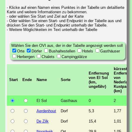
- Klicke auf einen Namen eines Punktes in der Tabelle um detaillierte
Karte und weitere Informationen zu bekommen.
- oder wählen Sie Start und Ziel auf der Karte
- Oder wählen Sie einen Start- und Endpunkt in der Tabelle aus und
drücken Sie den Start- und Endpunkt unterhalb der Tabelle.
- Weitere Möglichkeiten im Text unterhalb der Tabelle
Wählen Sie den OVI aus, der in der Tabelle angezeigt werden soll
Orte
Dörfer
Bushaltestellen
Hotels
Gasthäuser
Herbergen
Chalets
Campingplätze
kürzeste
Entfernung
Entfernu
von El Sol
von
Start
Ende
Name
Sorte
(km,
Nederlan
ungefähr)
Kustpad
(km)
El Sol
Gasthaus
0
2
Aerdenhout
Dorf
5,3
1,77
De Zilk
Dorf
15,4
1,01
Noordwijk
Ort
29,9
1,05