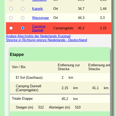
Katwijk
Ort
34,7
1,44
Wassenaar
Ort
44,3
3,3
Camping
Campingplatz
45,2
2,15
Duinrell
Andere Abschnitte der Nederlands Kustpad
Strecke in Richtung grenze Niederlande - Deutschland
Etappe
Entfernung zur
Entfernung entlan
Von / Bis
Strecke
Strecke
El Sol (Gasthaus)
2
km
Camping Duinrell
2,15
km
41,1
km
(Campingplatz)
Totale Etappe
45,2
km
Steigen (m)
512
Absteigen (m)
510