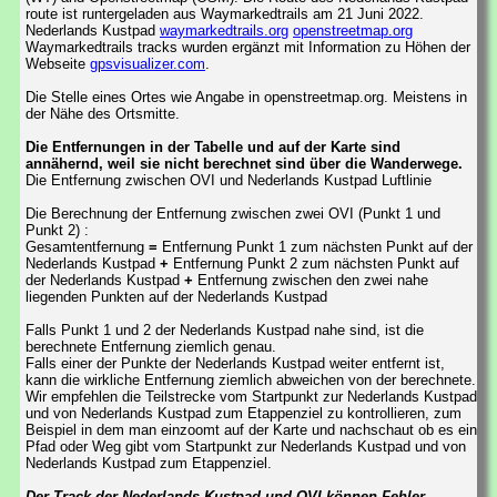
route ist runtergeladen aus Waymarkedtrails am 21 Juni 2022.
Nederlands Kustpad
waymarkedtrails.org
openstreetmap.org
Waymarkedtrails tracks wurden ergänzt mit Information zu Höhen der
Webseite
gpsvisualizer.com
.
Die Stelle eines Ortes wie Angabe in openstreetmap.org. Meistens in
der Nähe des Ortsmitte.
Die Entfernungen in der Tabelle und auf der Karte sind
annähernd, weil sie nicht berechnet sind über die Wanderwege.
Die Entfernung zwischen OVI und Nederlands Kustpad Luftlinie
Die Berechnung der Entfernung zwischen zwei OVI (Punkt 1 und
Punkt 2) :
Gesamtentfernung
=
Entfernung Punkt 1 zum nächsten Punkt auf der
Nederlands Kustpad
+
Entfernung Punkt 2 zum nächsten Punkt auf
der Nederlands Kustpad
+
Entfernung zwischen den zwei nahe
liegenden Punkten auf der Nederlands Kustpad
Falls Punkt 1 und 2 der Nederlands Kustpad nahe sind, ist die
berechnete Entfernung ziemlich genau.
Falls einer der Punkte der Nederlands Kustpad weiter entfernt ist,
kann die wirkliche Entfernung ziemlich abweichen von der berechnete.
Wir empfehlen die Teilstrecke vom Startpunkt zur Nederlands Kustpad
und von Nederlands Kustpad zum Etappenziel zu kontrollieren, zum
Beispiel in dem man einzoomt auf der Karte und nachschaut ob es ein
Pfad oder Weg gibt vom Startpunkt zur Nederlands Kustpad und von
Nederlands Kustpad zum Etappenziel.
Der Track der Nederlands Kustpad und OVI können Fehler