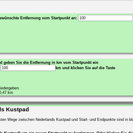
 gewünschte Entfernung vom Startpunkt an:
nd geben Sie die Entfernung in km vom Startpunkt ein
:
km und klicken Sie auf die Taste
wiedergeben.
0,47 km
nds Kustpad
zesten Wege zwischen Nederlands Kustpad und Start- und Endpunkte sind in b