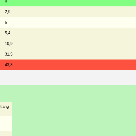
0
2,9
6
5,4
10,9
31,5
43,3
tlang