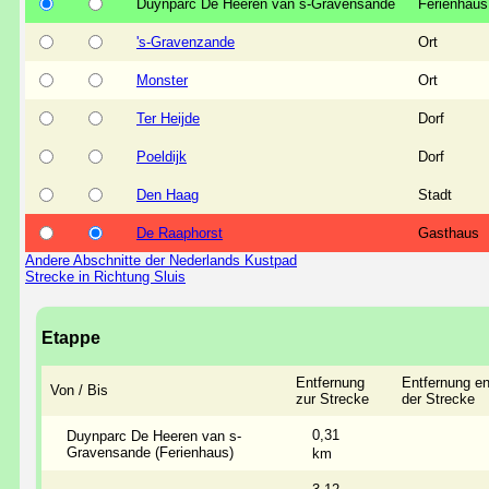
Duynparc De Heeren van s-Gravensande
Ferienhaus
's-Gravenzande
Ort
Monster
Ort
Ter Heijde
Dorf
Poeldijk
Dorf
Den Haag
Stadt
De Raaphorst
Gasthaus
Andere Abschnitte der Nederlands Kustpad
Strecke in Richtung Sluis
Etappe
Entfernung
Entfernung en
Von / Bis
zur Strecke
der Strecke
0,31
Duynparc De Heeren van s-
Gravensande (Ferienhaus)
km