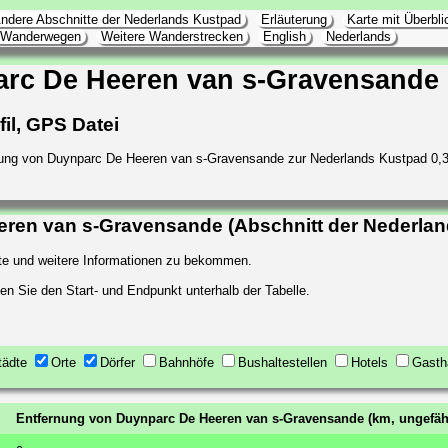
ndere Abschnitte der Nederlands Kustpad
Erläuterung
Karte mit Überbl
l Wanderwegen
Weitere Wanderstrecken
English
Nederlands
rc De Heeren van s-Gravensande
il, GPS Datei
ung von Duynparc De Heeren van s-Gravensande zur Nederlands Kustpad 0,
ren van s-Gravensande (Abschnitt der Nederla
arte und weitere Informationen zu bekommen.
en Sie den Start- und Endpunkt unterhalb der Tabelle.
tädte
Orte
Dörfer
Bahnhöfe
Bushaltestellen
Hotels
Gasth
Entfernung von Duynparc De Heeren van s-Gravensande (km, ungefäh