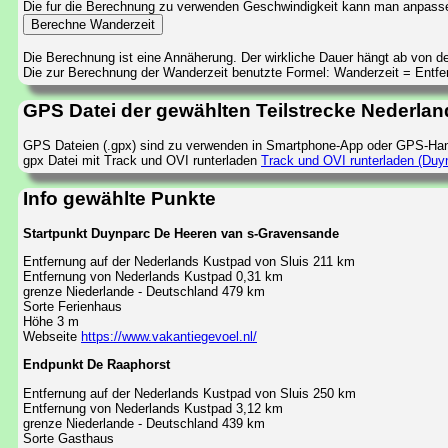
Die fur die Berechnung zu verwenden Geschwindigkeit kann man anpass
Die Berechnung ist eine Annäherung. Der wirkliche Dauer hängt ab von 
Die zur Berechnung der Wanderzeit benutzte Formel: Wanderzeit = Entfern
GPS Datei der gewählten Teilstrecke Nederla
GPS Dateien (.gpx) sind zu verwenden in Smartphone-App oder GPS-Han
gpx Datei mit Track und OVI runterladen
Track und OVI runterladen (Du
Info gewählte Punkte
Startpunkt Duynparc De Heeren van s-Gravensande
Entfernung auf der Nederlands Kustpad von Sluis 211 km
Entfernung von Nederlands Kustpad 0,31 km
grenze Niederlande - Deutschland 479 km
Sorte Ferienhaus
Höhe 3 m
Webseite
https://www.vakantiegevoel.nl/
Endpunkt De Raaphorst
Entfernung auf der Nederlands Kustpad von Sluis 250 km
Entfernung von Nederlands Kustpad 3,12 km
grenze Niederlande - Deutschland 439 km
Sorte Gasthaus