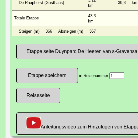
3,12
De Raaphorst (Gasthaus)
39,8
km
km
43,3
Totale Etappe
km
Steigen (m)
366
Absteigen (m)
367
Etappe seite Duynparc De Heeren van s-Gravensa
in Reisenummer
Reiseseite
Anleitungsvideo zum Hinzufügen von Etapp