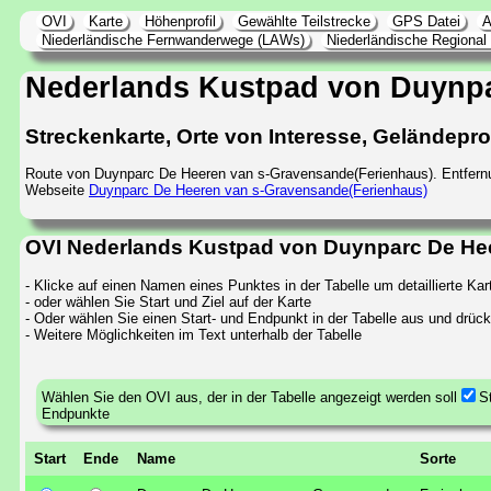
OVI
Karte
Höhenprofil
Gewählte Teilstrecke
GPS Datei
A
Niederländische Fernwanderwege (LAWs)
Niederländische Regiona
Nederlands Kustpad von Duynpa
Streckenkarte, Orte von Interesse, Geländeprof
Route von Duynparc De Heeren van s-Gravensande(Ferienhaus). Entfern
Webseite
Duynparc De Heeren van s-Gravensande(Ferienhaus)
OVI Nederlands Kustpad von Duynparc De Hee
- Klicke auf einen Namen eines Punktes in der Tabelle um detaillierte K
- oder wählen Sie Start und Ziel auf der Karte
- Oder wählen Sie einen Start- und Endpunkt in der Tabelle aus und drück
- Weitere Möglichkeiten im Text unterhalb der Tabelle
Wählen Sie den OVI aus, der in der Tabelle angezeigt werden soll
S
Endpunkte
Start
Ende
Name
Sorte