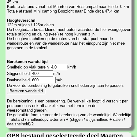
45 km
Kortste afstand vanaf het Maarten van Rossumpad naar Einde: 0 km
Totale afstand Mini camping Boszicht naar Einde circa 47,4 km
Hoogteverschil
122m stijgen / 125m dalen
De hoogtedata bevat kleine meetfouten waardoor de hier weergegeven
totale stijging en daling (veel) te hoog kunnen zijn.
De hoogteverschillen op de routes van het startpunt naar de
wandelroute en van de wandelroute naar het eindpunt zijn niet mee
genomen in de totalen!
Berekenen wandeltijd
Snelheid op vlak terrein
km/h
Stijgsnelheid
m/h
Daalsnelheid
m/h
De voor de berekening te gebruiken snelheden zijn aan te passen.
De berekening is een benadering. De werkelijke looptijd verschilt per
persoon en is ook afhankelijk van het terrein en de
weersomstandigheden.
De gebruikte formule voor de berekening van de wandeltijd: Wandeltijd
= afstand / snelheidopvlakterrein + (stijgen / stijgsnelheid + dalen /
daalsnelheid)/2
GPS bestand geselecteerde deel Maarten