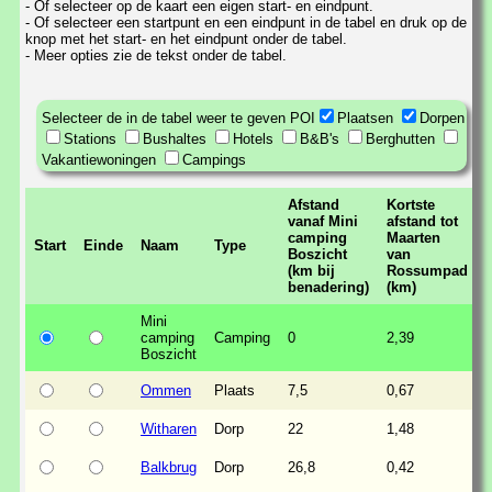
- Of selecteer op de kaart een eigen start- en eindpunt.
- Of selecteer een startpunt en een eindpunt in de tabel en druk op de
knop met het start- en het eindpunt onder de tabel.
- Meer opties zie de tekst onder de tabel.
Selecteer de in de tabel weer te geven POI
Plaatsen
Dorpen
Stations
Bushaltes
Hotels
B&B's
Berghutten
Vakantiewoningen
Campings
Afstand
Kortste
vanaf Mini
afstand tot
camping
Maarten
Start
Einde
Naam
Type
Boszicht
van
(km bij
Rossumpad
benadering)
(km)
Mini
camping
Camping
0
2,39
Boszicht
Ommen
Plaats
7,5
0,67
Witharen
Dorp
22
1,48
Balkbrug
Dorp
26,8
0,42