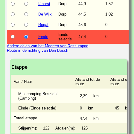
IJhorst
Dorp
44,9
1,52
De Wijk
Dorp
44,5
1,02
Rogat
Dorp
45,6
0
Einde
Einde
47,4
0
selectie
Andere delen van het Maarten van Rossumpad
Route in de richting van Den Bosch
Etappe
Afstand tot de
Afstand over
Van / Naar
route
route
Mini camping Boszicht
2,39
km
(Camping)
Einde (Einde selectie)
0
km
45
km
Totaal etappe
47,4
km
Stijgen(m):
122
Afdalen(m):
125