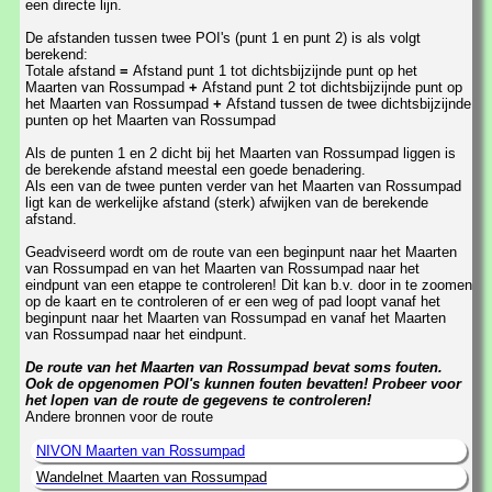
een directe lijn.
De afstanden tussen twee POI's (punt 1 en punt 2) is als volgt
berekend:
Totale afstand
=
Afstand punt 1 tot dichtsbijzijnde punt op het
Maarten van Rossumpad
+
Afstand punt 2 tot dichtsbijzijnde punt op
het Maarten van Rossumpad
+
Afstand tussen de twee dichtsbijzijnde
punten op het Maarten van Rossumpad
Als de punten 1 en 2 dicht bij het Maarten van Rossumpad liggen is
de berekende afstand meestal een goede benadering.
Als een van de twee punten verder van het Maarten van Rossumpad
ligt kan de werkelijke afstand (sterk) afwijken van de berekende
afstand.
Geadviseerd wordt om de route van een beginpunt naar het Maarten
van Rossumpad en van het Maarten van Rossumpad naar het
eindpunt van een etappe te controleren! Dit kan b.v. door in te zoomen
op de kaart en te controleren of er een weg of pad loopt vanaf het
beginpunt naar het Maarten van Rossumpad en vanaf het Maarten
van Rossumpad naar het eindpunt.
De route van het Maarten van Rossumpad bevat soms fouten.
Ook de opgenomen POI's kunnen fouten bevatten! Probeer voor
het lopen van de route de gegevens te controleren!
Andere bronnen voor de route
NIVON Maarten van Rossumpad
Wandelnet Maarten van Rossumpad