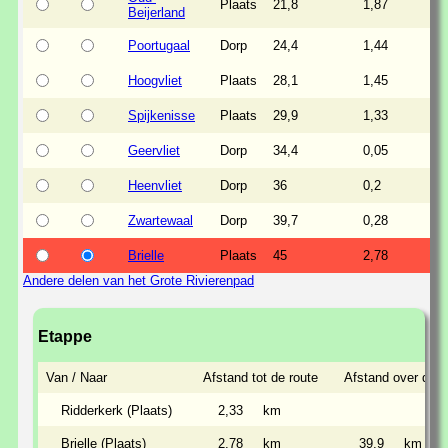
Plaats
21,8
1,87
Beijerland
Poortugaal
Dorp
24,4
1,44
Hoogvliet
Plaats
28,1
1,45
Spijkenisse
Plaats
29,9
1,33
Geervliet
Dorp
34,4
0,05
Heenvliet
Dorp
36
0,2
Zwartewaal
Dorp
39,7
0,28
Brielle
Plaats
45
2,78
Andere delen van het Grote Rivierenpad
Etappe
Van / Naar
Afstand tot de route
Afstand over de r
Ridderkerk (Plaats)
2,33
km
Brielle (Plaats)
2,78
km
39,9
km