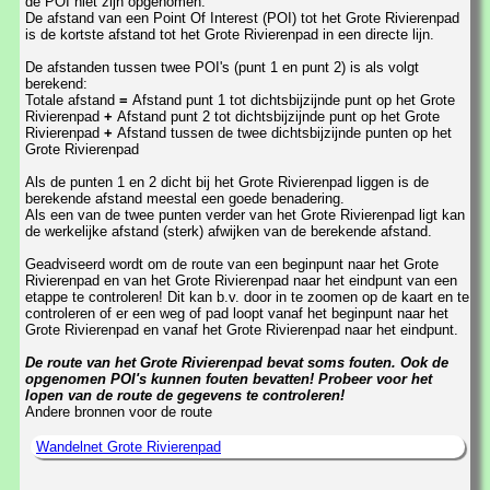
de POI niet zijn opgenomen.
De afstand van een Point Of Interest (POI) tot het Grote Rivierenpad
is de kortste afstand tot het Grote Rivierenpad in een directe lijn.
De afstanden tussen twee POI's (punt 1 en punt 2) is als volgt
berekend:
Totale afstand
=
Afstand punt 1 tot dichtsbijzijnde punt op het Grote
Rivierenpad
+
Afstand punt 2 tot dichtsbijzijnde punt op het Grote
Rivierenpad
+
Afstand tussen de twee dichtsbijzijnde punten op het
Grote Rivierenpad
Als de punten 1 en 2 dicht bij het Grote Rivierenpad liggen is de
berekende afstand meestal een goede benadering.
Als een van de twee punten verder van het Grote Rivierenpad ligt kan
de werkelijke afstand (sterk) afwijken van de berekende afstand.
Geadviseerd wordt om de route van een beginpunt naar het Grote
Rivierenpad en van het Grote Rivierenpad naar het eindpunt van een
etappe te controleren! Dit kan b.v. door in te zoomen op de kaart en te
controleren of er een weg of pad loopt vanaf het beginpunt naar het
Grote Rivierenpad en vanaf het Grote Rivierenpad naar het eindpunt.
De route van het Grote Rivierenpad bevat soms fouten. Ook de
opgenomen POI's kunnen fouten bevatten! Probeer voor het
lopen van de route de gegevens te controleren!
Andere bronnen voor de route
Wandelnet Grote Rivierenpad