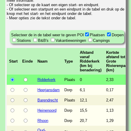
meer informatie.
- Of selecteer op de kaart een eigen start- en eindpunt.
- Of selecteer een startpunt en een eindpunt in de tabel en druk op de
knop met het start- en het eindpunt onder de tabel.
- Meer opties zie de tekst onder de tabel.
Selecteer de in de tabel weer te geven POI
Plaatsen
Dorpen
Stations
B&B's
Vakantiewoningen
Campings
Afstand
Kortste
vanaf
afstand tot
Start
Einde
Naam
Type
Ridderkerk
Grote
(km bij
Rivierenpad
benadering)
(km)
Ridderkerk
Plaats
0
2,33
Heerjansdam
Dorp
6,1
0,17
Barendrecht
Plaats
12,1
2,47
Heinenoord
Dorp
15,5
1,13
Rhoon
Dorp
20,7
1,29
Oud-