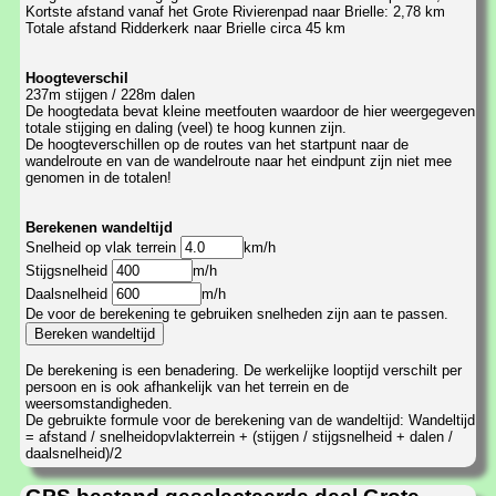
Kortste afstand vanaf het Grote Rivierenpad naar Brielle: 2,78 km
Totale afstand Ridderkerk naar Brielle circa 45 km
Hoogteverschil
237m stijgen / 228m dalen
De hoogtedata bevat kleine meetfouten waardoor de hier weergegeven
totale stijging en daling (veel) te hoog kunnen zijn.
De hoogteverschillen op de routes van het startpunt naar de
wandelroute en van de wandelroute naar het eindpunt zijn niet mee
genomen in de totalen!
Berekenen wandeltijd
Snelheid op vlak terrein
km/h
Stijgsnelheid
m/h
Daalsnelheid
m/h
De voor de berekening te gebruiken snelheden zijn aan te passen.
De berekening is een benadering. De werkelijke looptijd verschilt per
persoon en is ook afhankelijk van het terrein en de
weersomstandigheden.
De gebruikte formule voor de berekening van de wandeltijd: Wandeltijd
= afstand / snelheidopvlakterrein + (stijgen / stijgsnelheid + dalen /
daalsnelheid)/2