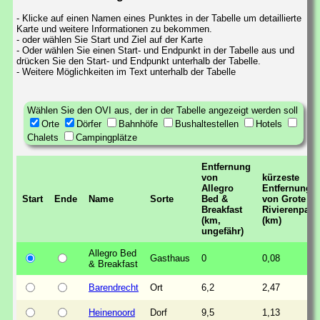
- Klicke auf einen Namen eines Punktes in der Tabelle um detaillierte
Karte und weitere Informationen zu bekommen.
- oder wählen Sie Start und Ziel auf der Karte
- Oder wählen Sie einen Start- und Endpunkt in der Tabelle aus und
drücken Sie den Start- und Endpunkt unterhalb der Tabelle.
- Weitere Möglichkeiten im Text unterhalb der Tabelle
Wählen Sie den OVI aus, der in der Tabelle angezeigt werden soll
Orte
Dörfer
Bahnhöfe
Bushaltestellen
Hotels
Chalets
Campingplätze
Entfernung
von
kürzeste
Allegro
Entfernung
Start
Ende
Name
Sorte
Bed &
von Grote
Breakfast
Rivierenpad
(km,
(km)
ungefähr)
Allegro Bed
Gasthaus
0
0,08
& Breakfast
Barendrecht
Ort
6,2
2,47
Heinenoord
Dorf
9,5
1,13