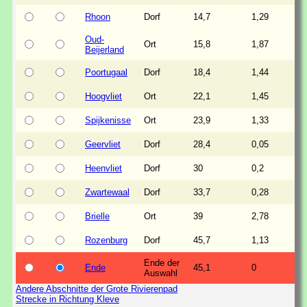
Rhoon
Dorf
14,7
1,29
Oud-
Ort
15,8
1,87
Beijerland
Poortugaal
Dorf
18,4
1,44
Hoogvliet
Ort
22,1
1,45
Spijkenisse
Ort
23,9
1,33
Geervliet
Dorf
28,4
0,05
Heenvliet
Dorf
30
0,2
Zwartewaal
Dorf
33,7
0,28
Brielle
Ort
39
2,78
Rozenburg
Dorf
45,7
1,13
Ende der
Ende
45,1
0
Auswahl
Andere Abschnitte der Grote Rivierenpad
Strecke in Richtung Kleve