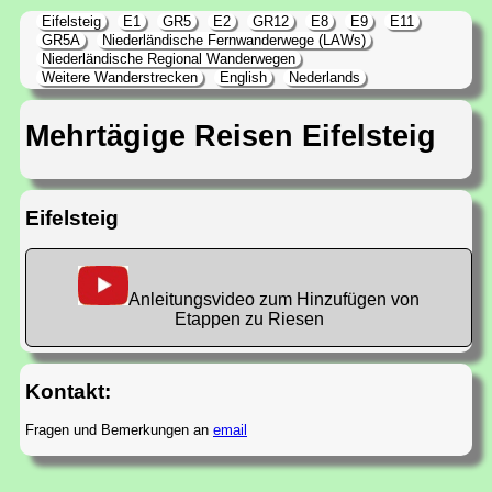
Eifelsteig
E1
GR5
E2
GR12
E8
E9
E11
GR5A
Niederländische Fernwanderwege (LAWs)
Niederländische Regional Wanderwegen
Weitere Wanderstrecken
English
Nederlands
Mehrtägige Reisen Eifelsteig
Eifelsteig
Anleitungsvideo zum Hinzufügen von
Etappen zu Riesen
Kontakt:
Fragen und Bemerkungen an
email